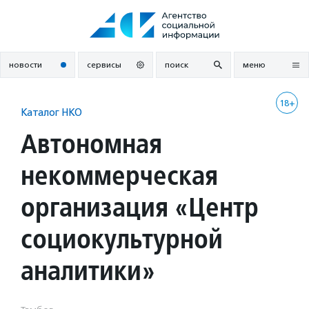
Перейти
к
содержанию
новости
сервисы
поиск
меню
18+
Каталог НКО
Автономная
некоммерческая
организация «Центр
социокультурной
аналитики»