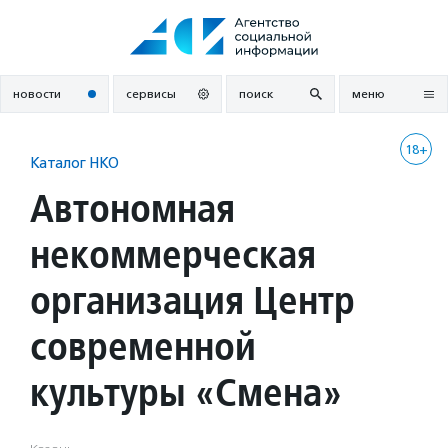
Перейти
к
содержанию
новости
сервисы
поиск
меню
18+
Каталог НКО
Автономная
некоммерческая
организация Центр
современной
культуры «Смена»