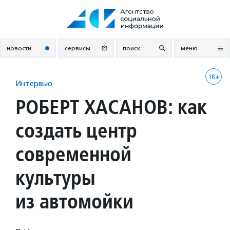
Перейти
к
содержанию
новости
сервисы
поиск
меню
18+
Интервью
РОБЕРТ ХАСАНОВ: как
создать центр
современной
культуры
из автомойки