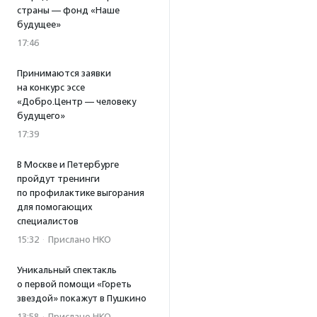
страны — фонд «Наше
будущее»
17:46
Принимаются заявки
на конкурс эссе
«Добро.Центр — человеку
будущего»
17:39
В Москве и Петербурге
пройдут тренинги
по профилактике выгорания
для помогающих
специалистов
15:32
·
Прислано НКО
Уникальный спектакль
о первой помощи «Гореть
звездой» покажут в Пушкино
13:58
·
Прислано НКО