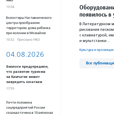
НКО
Оборудовани
13:04
появилось в
Волонтеры Наставнического
центра преобразили
В Литературном м
территорию дома ребенка
рисования песком
при колонии в Можайске
с клавиатурой, и
10:32
·
Прислано НКО
и мультстанки…
Культура и просвеще
04.08.2026
Все публикац
Биологи предупредили,
что развитие туризма
на Камчатке может
навредить косаткам
17:59
Почти половина
соцпредприятий России
сосредоточена в 10 регионах