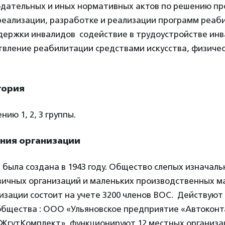
одательных и иных нормативных актов по решению п
реализации, разработке и реализации программ реаб
держки инвалидов содействие в трудоустройстве инв
вление реабилитации средствами искусства, физичес
тория
ию 1, 2, 3 группы.
ания организации
ыла создана в 1943 году. Общество слепых изначальн
вичных организаций и маленьких производственных м
изации состоит на учете 3200 членов ВОС. Действуют
общества : ООО «Ульяновское предприятие «Автокон
ЖгутКомплект», функционируют 12 местных организац