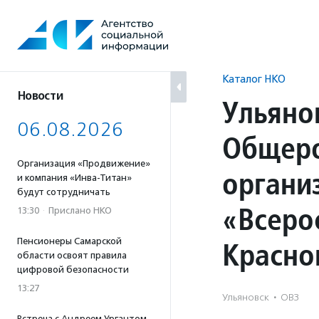
Перейти
к
содержанию
Каталог НКО
Новости
Ульяно
06.08.2026
Общеро
Организация «Продвижение»
органи
и компания «Инва-Титан»
будут сотрудничать
«Всеро
13:30
·
Прислано НКО
Пенсионеры Самарской
Красно
области освоят правила
цифровой безопасности
13:27
Ульяновск
·
ОВЗ
Встреча с Андреем Ургантом