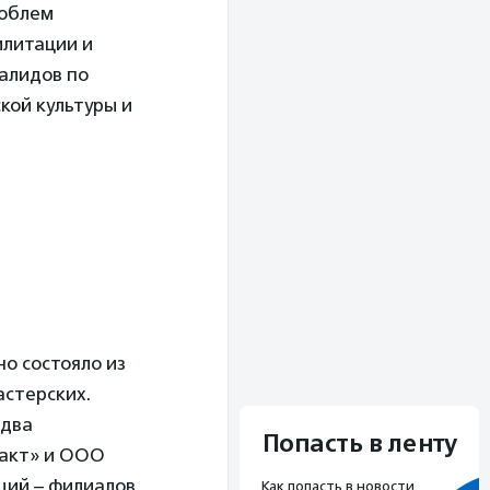
роблем
илитации и
алидов по
кой культуры и
о состояло из
астерских.
 два
Попасть в ленту
такт» и ООО
ий – филиалов,
Как попасть в новости