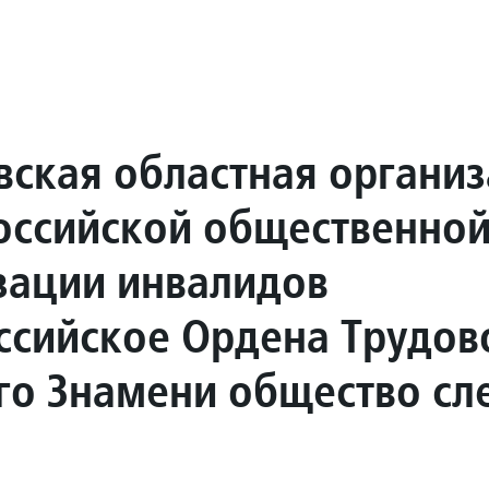
вская областная органи
ссийской общественно
зации инвалидов
ссийское Ордена Трудов
го Знамени общество сл