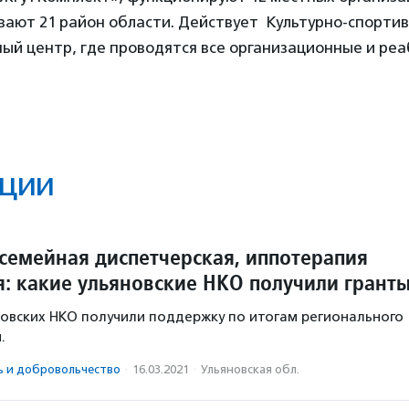
вают 21 район области. Действует Культурно-спорти
ый центр, где проводятся все организационные и ре
ции
 семейная диспетчерская, иппотерапия
я: какие ульяновские НКО получили грант
новских НКО получили поддержку по итогам регионального
.
ь и доброволь­чест­во
·
16.03.2021
·
Ульяновская обл.