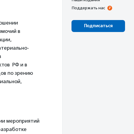
Поддержать нас
ношении
Подписаться
омочий в
ации,
атериально-
в
ктов РФ и в
дов по зрению
циальной,
нии мероприятий
разработке