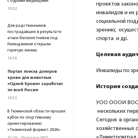
с бурыми медведями
проектов закон
18:02
инвалидов и их 
социальной под
Для родственников
зрению; осущест
пострадавших в результате
спорта и др.
атаки беспилотников под
Геленджиком открыли
горячую линию
Целевая ауди
16:58
Инвалиды по зрен
Портал поиска доноров
крови для животных
«Одной Крови» заработал
История созд
по всей России
16:53
УОО ОООИ ВОС б
нескольких пер
В Тюменской области прошел
кубок по спортивному
Сегодня в орган
ориентированию
хозяйственных 
«Тюменский формат-2026»
«Димитровград 
15:19
·
Прислано НКО