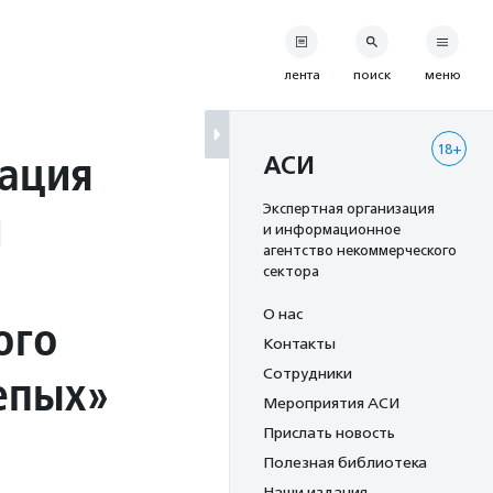
лента
поиск
меню
18+
зация
АСИ
й
Экспертная организация
и информационное
агентство некоммерческого
сектора
О нас
ого
Контакты
епых»
Сотрудники
Мероприятия АСИ
Прислать новость
Полезная библиотека
Наши издания