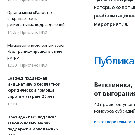
которые охваты
Организация «Радость»
реабилитационн
открывает сеть
мероприятия.
региональных подразделений
14:25
·
Прислано НКО
Московский юбилейный забег
«Без границ» прошел в стиле
Публика
ретро
13:30
·
Прислано НКО
Совфед поддержал
Ветклиника,
инициативу о бесплатной
юридической помощи
от выгорани
сиротам старше 23 лет
13:19
40 проектов улья
конкурса субсидий
Президент РФ подписал
Благотвори­тель­ност
закон о новых мерах
поддержки молодежных