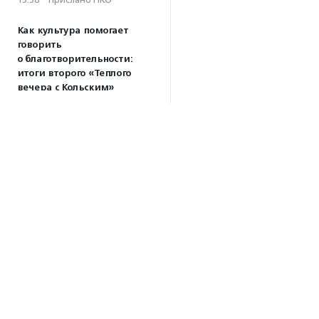
Как культура помогает
говорить
о благотворительности:
итоги второго «Теплого
вечера с Кольским»
13:55
Минздрав ускорит выдачу
медзаключений для
будущих опекунов
13:21
РЭО готовит сервис
«Экопульс» для ликвидации
мусорных свалок
11:55
Открыт прием заявок
на фестиваль малого кино
Об агентстве