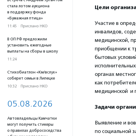
стала лотом аукциона
Цели организ
в поддержку фонда
«Бумажная птица»
Участие в опре
11:45
·
Прислано НКО
инвалидов, соде
В ОП РФ предложили
медицинской, п
установить ежегодные
приобщении к тр
выплаты на сборы в школу
бытовых условий
11:24
исполнительных,
Стихобиатлон «Км/вслух»
органах местног
соберет семьи в Липецке
как потребителе
10:32
·
Прислано НКО
медицинской и 
05.08.2026
Задачи орган
Автовладельцы Камчатки
Выявление и вов
могут получить стикеры
о правилах добрососедства
по социальной з