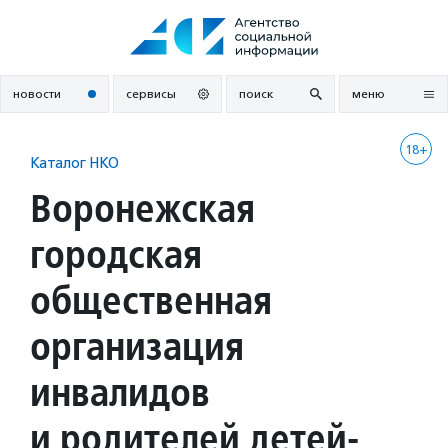
Перейти
к
содержанию
новости
сервисы
поиск
меню
18+
Каталог НКО
Воронежская
городская
общественная
организация
инвалидов
и родителей детей-