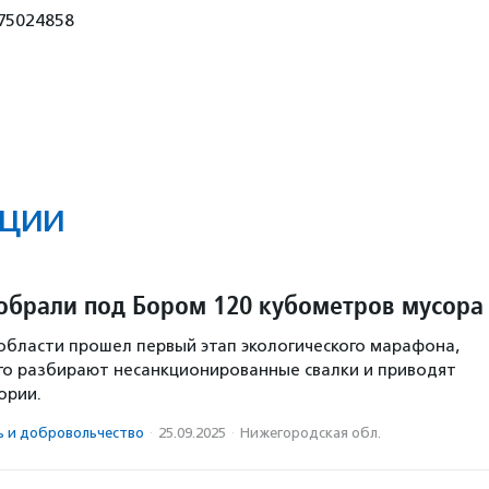
75024858
ции
обрали под Бором 120 кубометров мусора
области прошел первый этап экологического марафона,
го разбирают несанкционированные свалки и приводят
ории.
ь и доброволь­чест­во
·
25.09.2025
·
Нижегородская обл.