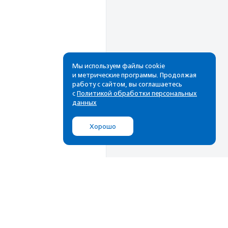
Мы используем файлы cookie
и метрические программы. Продолжая
работу с сайтом, вы соглашаетесь
Рассылка
с
Политикой обработки персональных
данных
Cамые свежие новости,
лучшие материалы в вашем
Хорошо
почтовом ящике
Подписаться