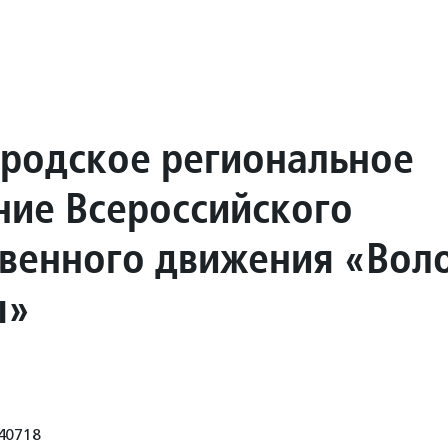
родское региональное
ние Всероссийского
венного движения «Вол
ы»
40718