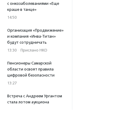
с онкозаболеваниями «Еще
краше в танце»
14:50
Организация «Продвижение»
и компания «Инва-Титан»
будут сотрудничать
13:30
·
Прислано НКО
Пенсионеры Самарской
области освоят правила
цифровой безопасности
13:27
Встреча с Андреем Ургантом
стала лотом аукциона
в поддержку фонда
«Бумажная птица»
11:45
·
Прислано НКО