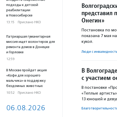
Волгоградск
подходы к детской
реабилитации
представил 
в Новосибирске
Онегин»
13:15
·
Прислано НКО
Постановка по мо
показана 7 мая н
Патриаршая гуманитарная
кукол.
миссия ищет волонтеров для
ремонта домов в Донецке
Люди с инвалидност
и Горловке
12:59
В Волгоград
В Москве пройдет акция
«Кофе для хорошего
с участием о
мальчика» в поддержку
бездомных животных
В постановке «Пр
10:52
·
Прислано НКО
«Теплые артисты»
13 юношей и деву
06.08.2026
Благотвори­тель­ност