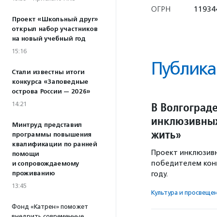
ОГРН
11934
Проект «Школьный друг»
открыл набор участников
на новый учебный год
15:16
Публика
Стали известны итоги
конкурса «Заповедные
острова России — 2026»
В Волгоград
14:21
инклюзивных
Минтруд представил
жить»
программы повышения
квалификации по ранней
Проект инклюзивн
помощи
победителем конк
и сопровождаемому
проживанию
году.
13:45
Культура и просвеще
Фонд «Катрен» поможет
внедрить современные