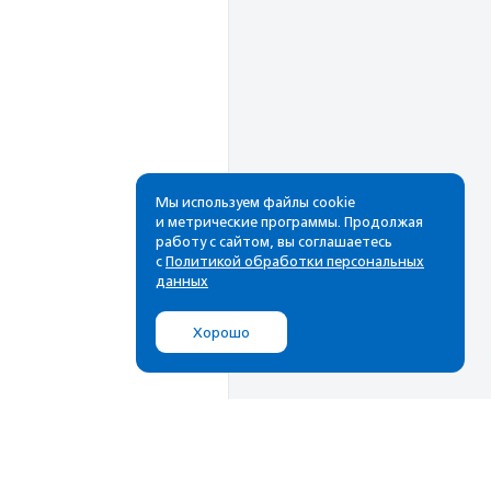
Мы используем файлы cookie
и метрические программы. Продолжая
Рассылка
работу с сайтом, вы соглашаетесь
с
Политикой обработки персональных
данных
Cамые свежие новости,
лучшие материалы в вашем
почтовом ящике
Хорошо
Подписаться