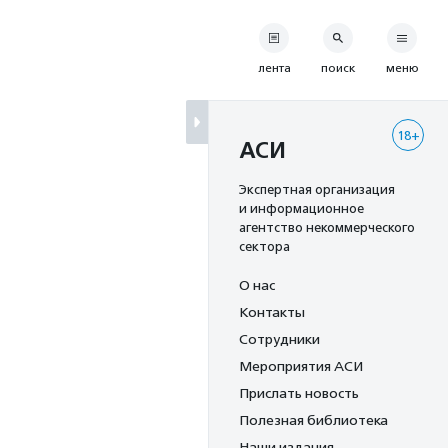
лента
поиск
меню
18+
АСИ
Экспертная организация
и информационное
агентство некоммерческого
сектора
О нас
Контакты
Сотрудники
Мероприятия АСИ
Прислать новость
Полезная библиотека
Наши издания