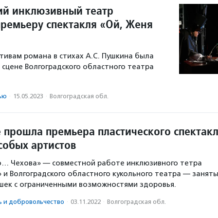
ий инклюзивный театр
премьеру спектакля «Ой, Женя
тивам романа в стихах А.С. Пушкина была
а сцене Волгоградского областного театра
ью
·
15.05.2023
·
Волгоградская обл.
е прошла премьера пластического спектак
собых артистов
о… Чехова» — совместной работе инклюзивного тетра
 и Волгоградского областного кукольного театра — занят
шек с ограниченными возможностями здоровья.
ь и доброволь­чест­во
·
03.11.2022
·
Волгоградская обл.