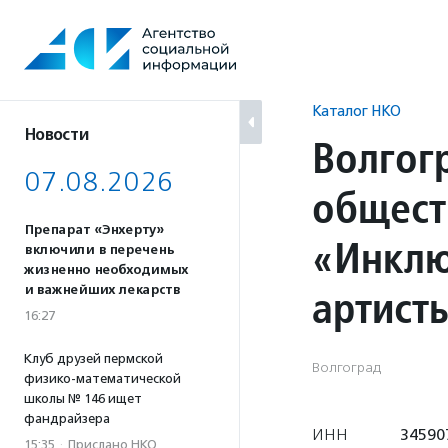
Перейти
к
содержанию
Каталог НКО
Новости
Волгог
07.08.2026
общест
Препарат «Энхерту»
«Инклю
включили в перечень
жизненно необходимых
артист
и важнейших лекарств
16:27
Клуб друзей пермской
Волгоград
физико-математической
школы № 146 ищет
фандрайзера
ИНН
34590
15:35
·
Прислано НКО