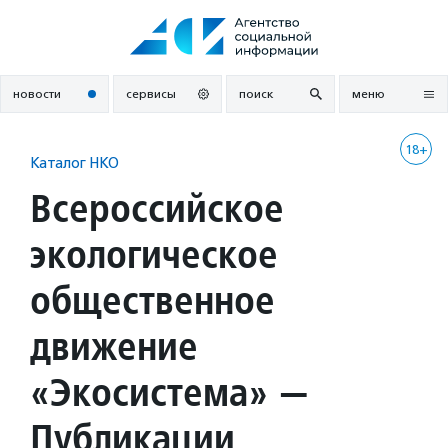
Перейти
к
содержанию
новости
сервисы
поиск
меню
18+
Каталог НКО
Всероссийское
экологическое
общественное
движение
«Экосистема» —
Публикации