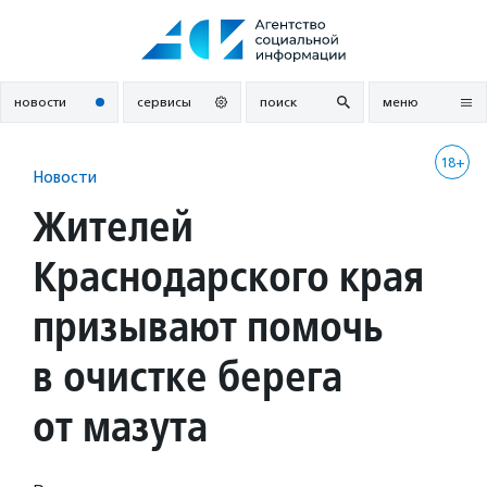
Перейти
к
содержанию
новости
сервисы
поиск
меню
18+
Новости
Жителей
Краснодарского края
призывают помочь
в очистке берега
от мазута