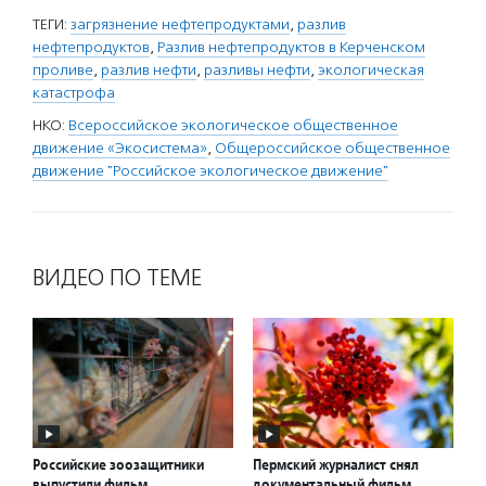
ТЕГИ:
загрязнение нефтепродуктами
,
разлив
нефтепродуктов
,
Разлив нефтепродуктов в Керченском
проливе
,
разлив нефти
,
разливы нефти
,
экологическая
катастрофа
НКО:
Всероссийское экологическое общественное
движение «Экосистема»
,
Общероссийское общественное
движение "Российское экологическое движение"
ВИДЕО ПО ТЕМЕ
Российские зоозащитники
Пермский журналист снял
выпустили фильм
документальный фильм