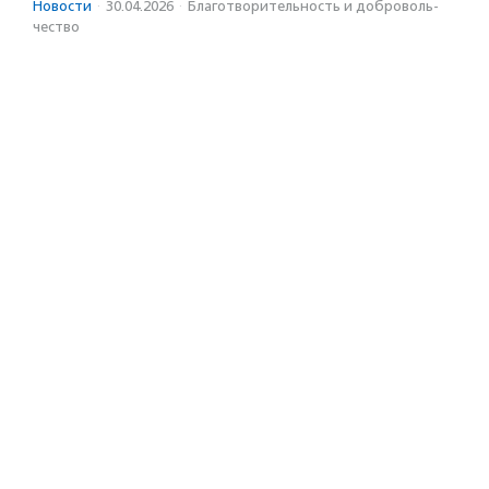
Новости
·
30.04.2026
·
Благотвори­тель­ность и доброволь­
чест­во