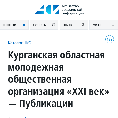
Перейти
к
содержанию
новости
сервисы
поиск
меню
18+
Каталог НКО
Курганская областная
молодежная
общественная
организация «XXI век»
— Публикации