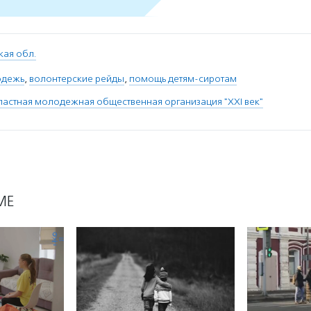
кая обл.
одежь
,
волонтерские рейды
,
помощь детям-сиротам
ластная молодежная общественная организация "XXI век"
МЕ