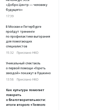
«Добро.Центр — человеку
будущего»
17:39
В Москве и Петербурге
пройдут тренинги
по профилактике выгорания
для помогающих
специалистов
15:32
·
Прислано НКО
Уникальный спектакль
о первой помощи «Гореть
звездой» покажут в Пушкино
13:58
·
Прислано НКО
Как культура помогает
говорить
о благотворительности:
итоги второго «Теплого
вечера с Кольским»