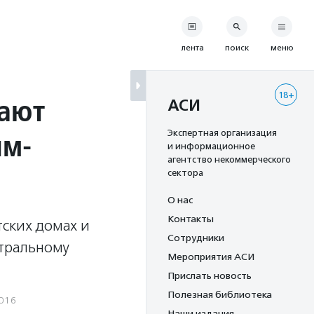
лента
поиск
меню
18+
шают
АСИ
ям-
Экспертная организация
и информационное
агентство некоммерческого
сектора
О нас
Контакты
тских домах и
Сотрудники
атральному
Мероприятия АСИ
Прислать новость
Полезная библиотека
2016
Наши издания