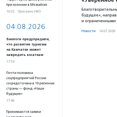
при колонии в Можайске
Благотворительны
10:32
·
Прислано НКО
будущее», направ
и ограниченными
04.08.2026
Новости
·
14.07.2026
Биологи предупредили,
что развитие туризма
на Камчатке может
навредить косаткам
17:59
Почти половина
соцпредприятий России
сосредоточена в 10 регионах
страны — фонд «Наше
будущее»
17:46
Принимаются заявки
на конкурс эссе