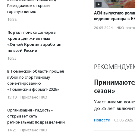
Геленджиком открыли
горячую линию
АСИ выпустило роли
видеооператора в Н
16:58
20.05.2024
·
НКО-сект
Портал поиска доноров
крови для животных
«Одной Крови» заработал
по всей России
16:53
РЕКОМЕНДУЕ
В Тюменской области прошел
кубок по спортивному
Принимаются
ориентированию
сезон»
«Тюменский формат-2026»
15:19
·
Прислано НКО
Участниками конку
до 35 лет включи
Организация «Радость»
открывает сеть
Новости
·
03.08.2026
региональных подразделений
14:25
·
Прислано НКО