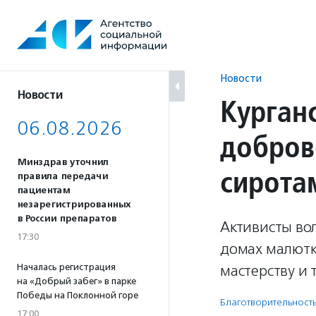
Перейти
к
содержанию
Новости
Новости
Курган
06.08.2026
добров
Минздрав уточнил
сирота
правила передачи
пациентам
незарегистрированных
в России препаратов
Активисты во
17:30
домах малютки
Началась регистрация
мастерству и 
на «Добрый забег» в парке
Победы на Поклонной горе
Благотвори­тель­ност
17:00