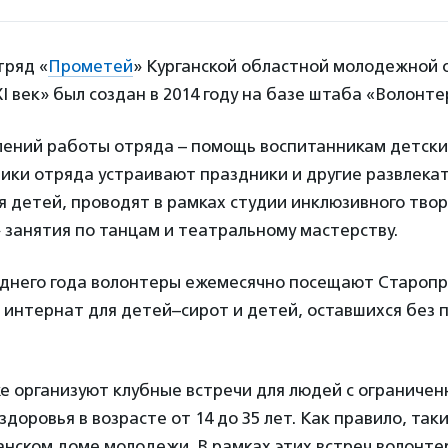
тряд «
Прометей
» Курганской областной молодежной
I век» был создан в 2014 году на базе штаба «Волонте
лений работы отряда – помощь воспитанникам детски
ники отряда устраивают праздники и другие развлека
 детей, проводят в рамках студии инклюзивного тво
занятия по танцам и театральному мастерству.
еднего года волонтеры ежемесячно посещают Староп
 интернат для детей–сирот и детей, оставшихся без 
е организуют клубные встречи для людей с ограниче
доровья в возрасте от 14 до 35 лет. Как правило, так
анском доме молодежи. В рамках этих встреч волонт