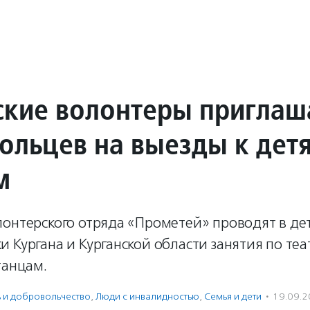
ские волонтеры пригла
ольцев на выезды к дет
м
лонтерского отряда «Прометей» проводят в де
 Кургана и Курганской области занятия по те
танцам.
ь и доброволь­чест­во
,
Люди с инвалидностью
,
Семья и дети
·
19.09.