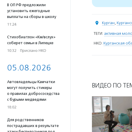
В ОП РФ предложили
установить ежегодные
выплаты на сборы в школу
Курган
,
Курганс
11:24
ТЕГИ:
активная мол
Стихобиатлон «Км/вслух»
соберет семьи в Липецке
НКО:
Курганская об
10:32
·
Прислано НКО
05.08.2026
Автовладельцы Камчатки
ВИДЕО ПО ТЕ
могут получить стикеры
о правилах добрососедства
с бурыми медведями
18:02
Для родственников
пострадавших в результате
атаки беспилотников под