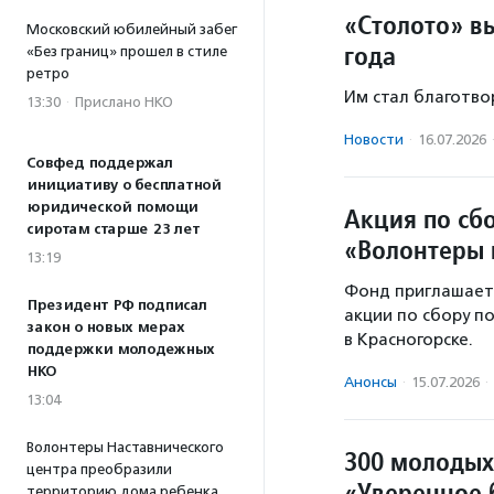
«Столото» в
Московский юбилейный забег
года
«Без границ» прошел в стиле
ретро
Им стал благотво
13:30
·
Прислано НКО
Новости
·
16.07.2026
Совфед поддержал
инициативу о бесплатной
юридической помощи
Акция по сб
сиротам старше 23 лет
«Волонтеры 
13:19
Фонд приглашает
Президент РФ подписал
акции по сбору п
закон о новых мерах
в Красногорске.
поддержки молодежных
НКО
Анонсы
·
15.07.2026
·
13:04
Волонтеры Наставнического
300 молодых
центра преобразили
«Уверенное 
территорию дома ребенка