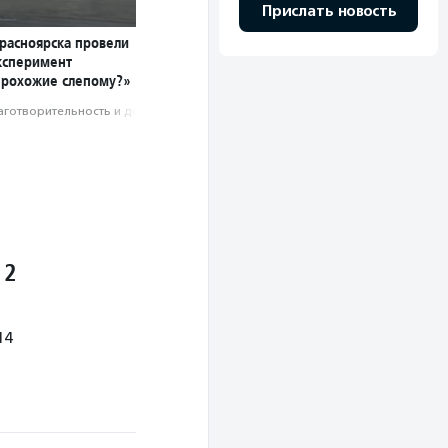
Прислать новость
Красноярска провели
ксперимент
прохожие слепому?»
аготвори­тель­ность и доброволь­чест­во
 2
14