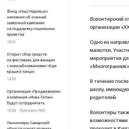
Фонд «Наш Норильск»
напомнил об осенней
Волонтерский о
заявочной кампании
организации «XX
на поддержку социальных
проектов
Одно из направ
16:31
малютки. Участ
Открыт сбор средств
мероприятия для
на фестиваль для женщин
«Многогранник» 
с онкозаболеваниями «Еще
краше в танце»
14:50
В течение посл
школу, имеющую
Организация «Продвижение»
родителей.
и компания «Инва-Титан»
будут сотрудничать
13:30
·
Прислано НКО
Волонтеры такж
возможностями з
Пенсионеры Самарской
проходят в Кург
области освоят правила