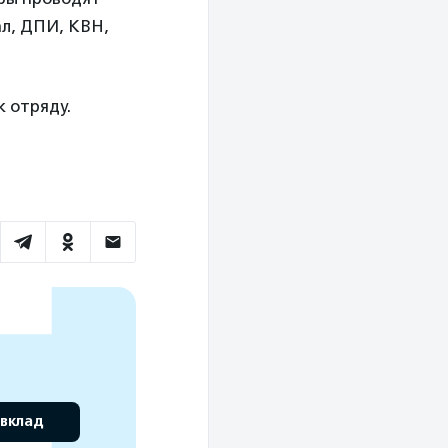
ал, ДПИ, КВН,
 отряду.
 вклад