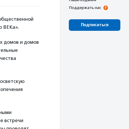
Поддержать нас
 общественной
Подписаться
р ВЕКа».
х домов и домов
тельные
рчества
росветскую
попечения
нными
ие встречи
еры проводят