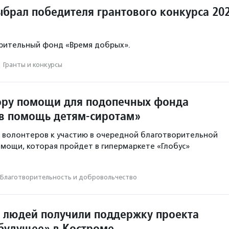
ыбрал победителя грантового конкурса 20
рительный фонд «Время добрых».
·
Гранты и конкурсы
ору помощи для подопечных фонда
в помощь детям-сиротам»
 волонтеров к участию в очередной благотворительной
омощи, которая пройдет в гипермаркете «Глобус»
Благотвори­тель­ность и доброволь­чест­во
 людей получили поддержку проекта
будущее» в Костроме