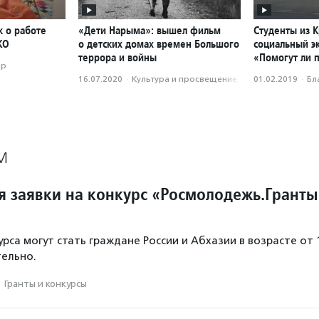
к о работе
«Дети Нарыма»: вышел фильм
Студенты из 
КО
о детских домах времен Большого
социальный э
террора и войны
«Помогут ли 
ор
16.07.2020
·
Культура и просвещение
01.02.2019
·
Бл
М
 заявки на конкурс «Росмолодежь.Гранты
рса могут стать граждане России и Абхазии в возрасте от 
тельно.
·
Гранты и конкурсы