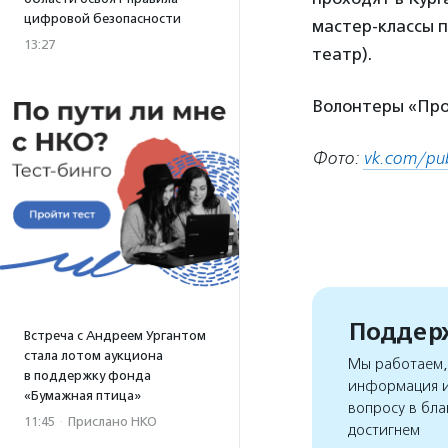
цифровой безопасности
мастер-классы п
13:27
театр).
Волонтеры «Про
Фото:
vk.com/pu
Поддерж
Встреча с Андреем Ургантом
стала лотом аукциона
Мы работаем, 
в поддержку фонда
информация и
«Бумажная птица»
вопросу в бла
11:45
·
Прислано НКО
достигнем