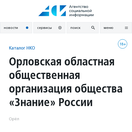
Перейти
к
содержанию
новости
сервисы
поиск
меню
18+
Каталог НКО
Орловская областная
общественная
организация общества
«Знание» России
Орёл