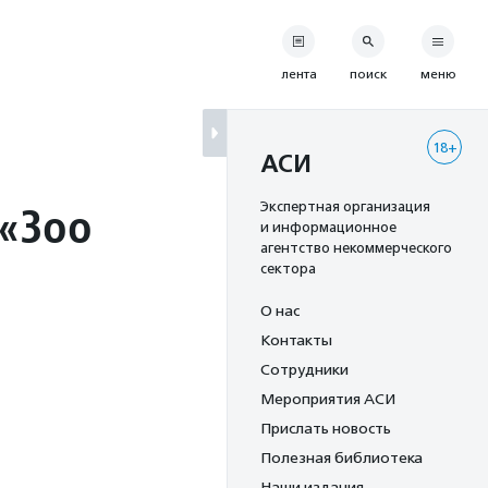
лента
поиск
меню
18+
АСИ
 «Зоо
Экспертная организация
и информационное
агентство некоммерческого
сектора
О нас
Контакты
Сотрудники
Мероприятия АСИ
Прислать новость
Полезная библиотека
Наши издания