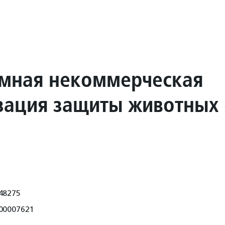
мная некоммерческая
зация защиты животных
48275
00007621