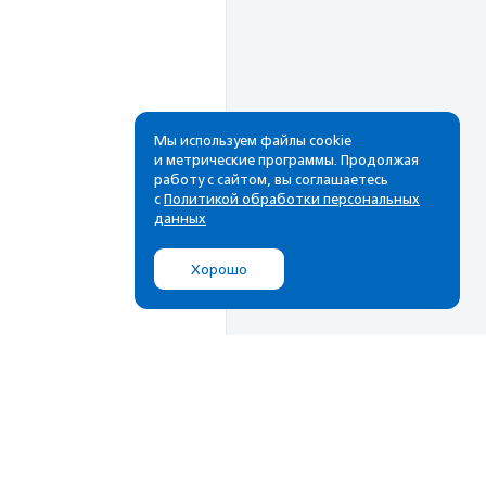
Мы используем файлы cookie
и метрические программы. Продолжая
работу с сайтом, вы соглашаетесь
Рассылка
с
Политикой обработки персональных
данных
Cамые свежие новости,
лучшие материалы в вашем
Хорошо
почтовом ящике
Подписаться