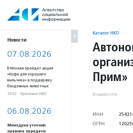
Перейти
к
содержанию
Каталог НКО
Новости
Автоно
07.08.2026
органи
В Москве пройдет акция
Прим»
«Кофе для хорошего
мальчика» в поддержку
бездомных животных
10:52
·
Прислано НКО
Владивосток
06.08.2026
ИНН
25431
ОГРН
12025
Минздрав уточнил
правила передачи