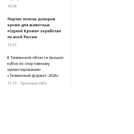
16:58
Портал поиска доноров
крови для животных
«Одной Крови» заработал
по всей России
16:53
В Тюменской области прошел
кубок по спортивному
ориентированию
«Тюменский формат-2026»
15:19
·
Прислано НКО
Организация «Радость»
открывает сеть
региональных подразделений
14:25
·
Прислано НКО
Московский юбилейный забег