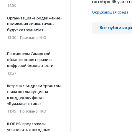
октября 46 участн
14:50
Окружающая среда
·
Организация «Продвижение»
и компания «Инва-Титан»
Все публикац
будут сотрудничать
13:30
·
Прислано НКО
Пенсионеры Самарской
области освоят правила
цифровой безопасности
13:27
Встреча с Андреем Ургантом
стала лотом аукциона
в поддержку фонда
«Бумажная птица»
11:45
·
Прислано НКО
В ОП РФ предложили
установить ежегодные