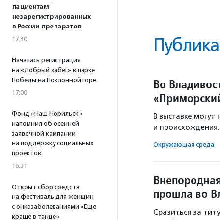
пациентам
незарегистрированных
в России препаратов
Публика
17:30
Началась регистрация
на «Добрый забег» в парке
Победы на Поклонной горе
Во Владивост
17:00
«Приморски
Фонд «Наш Норильск»
В выставке могут 
напомнил об осенней
и происхождения.
заявочной кампании
на поддержку социальных
Окружающая среда
·
проектов
16:31
Внепородная
Открыт сбор средств
прошла во В
на фестиваль для женщин
с онкозаболеваниями «Еще
Сразиться за тит
краше в танце»