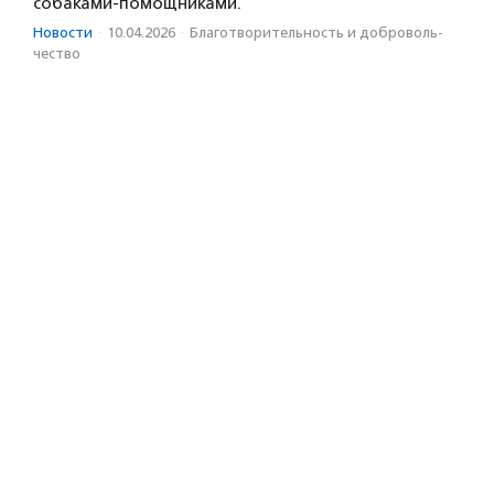
собаками-помощниками.
Новости
·
10.04.2026
·
Благотвори­тель­ность и доброволь­
чест­во