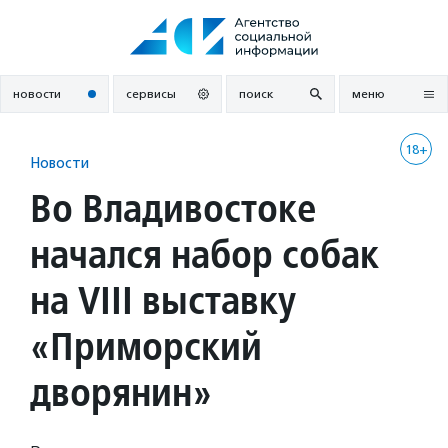
Перейти
к
содержанию
новости
сервисы
поиск
меню
18+
Новости
Во Владивостоке
начался набор собак
на VIII выставку
«Приморский
дворянин»