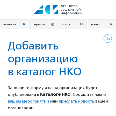
Перейти
к
содержанию
новости
сервисы
поиск
меню
18+
Добавить
организацию
в каталог НКО
Заполните форму и ваша организация будет
опубликована в
Каталоге НКО
. Сообщить нам о
вашем мероприятии
или
прислать новость
вашей
организации.