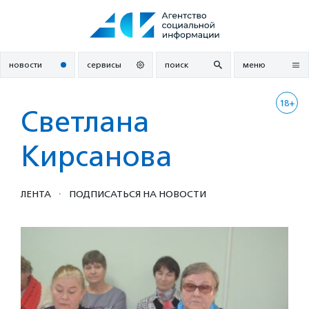
Перейти
к
содержанию
новости
сервисы
поиск
меню
18+
Светлана
Кирсанова
·
ЛЕНТА
ПОДПИСАТЬСЯ НА НОВОСТИ