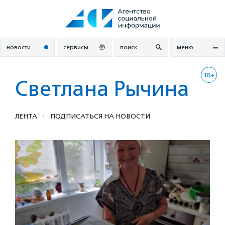
Перейти
к
содержанию
новости
сервисы
поиск
меню
18+
Светлана Рычина
·
ЛЕНТА
ПОДПИСАТЬСЯ НА НОВОСТИ