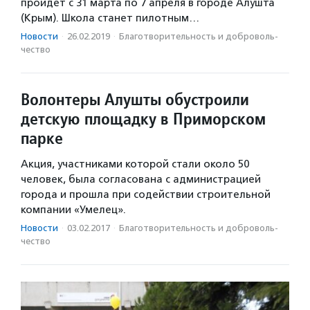
пройдёт с 31 марта по 7 апреля в городе Алушта
(Крым). Школа станет пилотным…
Новости
·
26.02.2019
·
Благотвори­тель­ность и доброволь­
чест­во
Волонтеры Алушты обустроили
детскую площадку в Приморском
парке
Акция, участниками которой стали около 50
человек, была согласована с администрацией
города и прошла при содействии строительной
компании «Умелец».
Новости
·
03.02.2017
·
Благотвори­тель­ность и доброволь­
чест­во