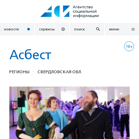
Перейти
к
содержанию
новости
сервисы
поиск
меню
18+
Асбест
·
РЕГИОНЫ
СВЕРДЛОВСКАЯ ОБЛ.