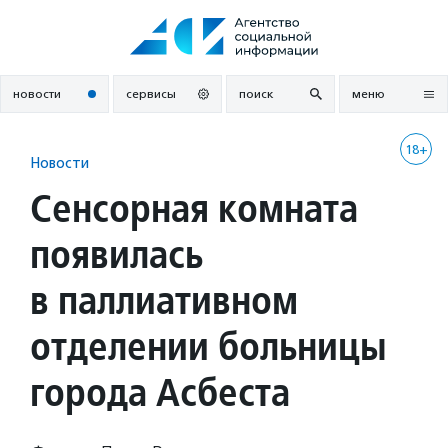
Перейти
к
содержанию
новости
сервисы
поиск
меню
18+
Новости
Cенсорная комната
появилась
в паллиативном
отделении больницы
города Асбеста