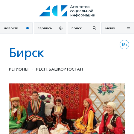
Перейти
к
содержанию
новости
сервисы
поиск
меню
18+
Бирск
·
РЕГИОНЫ
РЕСП. БАШКОРТОСТАН