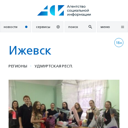
Перейти
к
содержанию
новости
сервисы
поиск
меню
18+
Ижевск
·
РЕГИОНЫ
УДМУРТСКАЯ РЕСП.