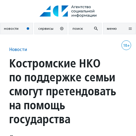
Перейти
к
содержанию
новости
сервисы
поиск
меню
18+
Новости
Костромские НКО
по поддержке семьи
смогут претендовать
на помощь
государства