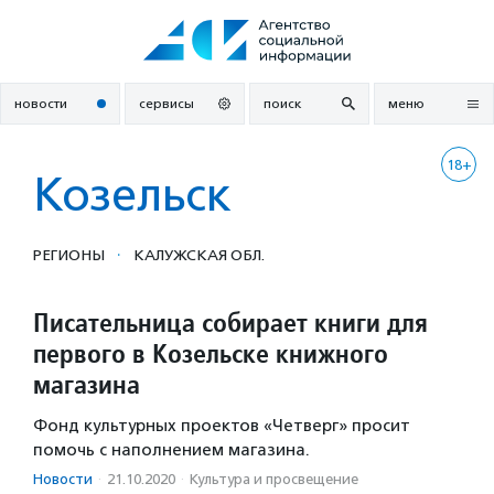
Перейти
к
содержанию
новости
сервисы
поиск
меню
18+
Козельск
·
РЕГИОНЫ
КАЛУЖСКАЯ ОБЛ.
Писательница собирает книги для
первого в Козельске книжного
магазина
Фонд культурных проектов «Четверг» просит
помочь с наполнением магазина.
Новости
·
21.10.2020
·
Культура и просвещение