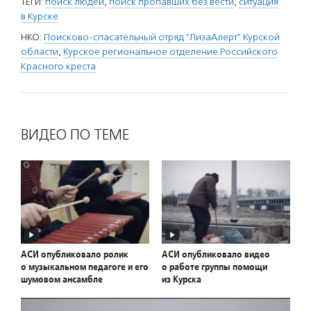
ТЕГИ:
поиск людей
,
поиск пропавших без вести
,
ситуация
в Курске
НКО:
Поисково-спасательный отряд "ЛизаАлерт" Курской
области
,
Курское региональное отделение Российского
Красного креста
ВИДЕО ПО ТЕМЕ
АСИ опубликовало ролик
АСИ опубликовало видео
о музыкальном педагоге и его
о работе группы помощи
шумовом ансамбле
из Курска