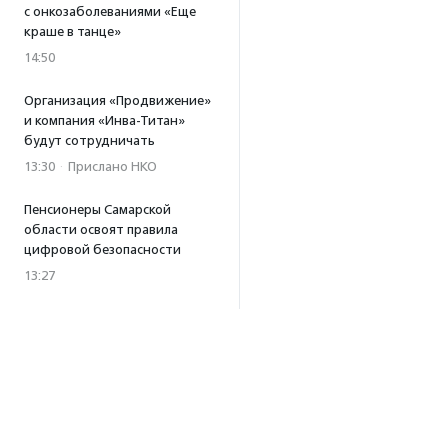
с онкозаболеваниями «Еще
краше в танце»
14:50
Организация «Продвижение»
и компания «Инва-Титан»
будут сотрудничать
13:30
·
Прислано НКО
Пенсионеры Самарской
области освоят правила
цифровой безопасности
13:27
Встреча с Андреем Ургантом
стала лотом аукциона
в поддержку фонда
«Бумажная птица»
11:45
·
Прислано НКО