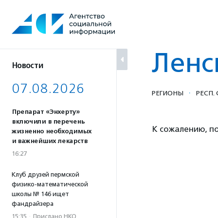
Перейти
к
содержанию
Ленс
Новости
07.08.2026
·
РЕГИОНЫ
РЕСП.
Препарат «Энхерту»
включили в перечень
К сожалению, по
жизненно необходимых
и важнейших лекарств
16:27
Клуб друзей пермской
физико-математической
школы № 146 ищет
фандрайзера
15:35
·
Прислано НКО