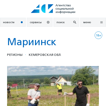
Перейти
к
содержанию
новости
сервисы
поиск
меню
18+
Мариинск
·
РЕГИОНЫ
КЕМЕРОВСКАЯ ОБЛ.