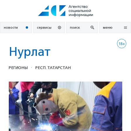
Перейти
к
содержанию
новости
сервисы
поиск
меню
18+
Нурлат
·
РЕГИОНЫ
РЕСП. ТАТАРСТАН