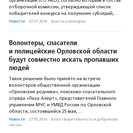
организаций (СО НКО), согласно которым в состав
отборочной комиссии, утверждающей список
победителей конкурса на получение субсидий,…
Новости
·
07.07.2016
·
Гранты и конкурсы
Волонтеры, спасатели
и полицейские Орловской области
будут совместно искать пропавших
людей
Такое решение было принято на встрече
волонтеров общественной организации
«Орловские родники», поисково-спасательного
отряда «Лиза Алерт», представителей Главного
управления МЧС и УМВД России по Орловской
области, состоявшейся 25 мая,…
Новости
·
27.05.2016
·
Благотвори­тель­ность и доброволь­
чест­во