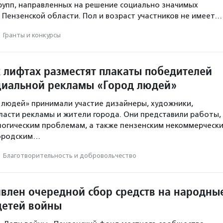
рупп, направленных на решение социально значимых
Пензенской области. Пол и возраст участников не имеет…
·
Гранты и конкурсы
х лифтах разместят плакаты победителей
циальной рекламы «Город людей»
д людей» принимали участие дизайнеры, художники,
ласти рекламы и жители города. Они представили работы,
логическим проблемам, а также пензенским некоммерческ
городским…
·
Благотвори­тель­ность и доброволь­чест­во
явлен очередной сбор средств на народны
детей войны