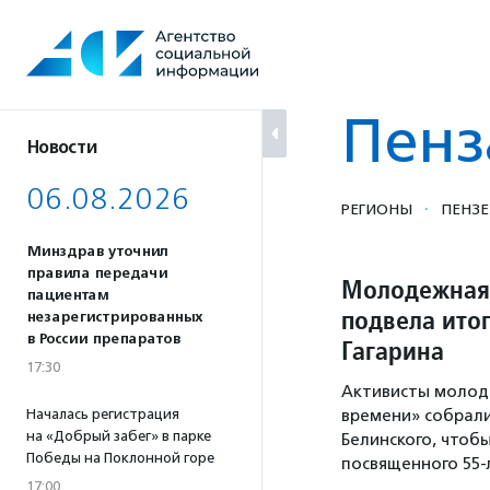
Перейти
к
содержанию
Пенз
Новости
06.08.2026
·
РЕГИОНЫ
ПЕНЗЕ
Минздрав уточнил
правила передачи
Молодежная 
пациентам
подвела итог
незарегистрированных
в России препаратов
Гагарина
17:30
Активисты молод
Началась регистрация
времени» собралис
на «Добрый забег» в парке
Белинского, чтоб
Победы на Поклонной горе
посвященного 55
17:00