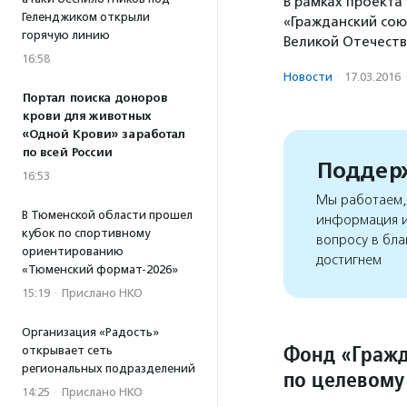
В рамках проекта
Геленджиком открыли
«Гражданский сою
горячую линию
Великой Отечеств
16:58
Новости
·
17.03.2016
Портал поиска доноров
крови для животных
«Одной Крови» заработал
по всей России
Поддерж
16:53
Мы работаем, 
В Тюменской области прошел
информация и
кубок по спортивному
вопросу в бла
ориентированию
достигнем
«Тюменский формат-2026»
15:19
·
Прислано НКО
Организация «Радость»
Фонд «Гражд
открывает сеть
региональных подразделений
по целевому
14:25
·
Прислано НКО