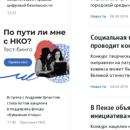
городской среды»
цифровой безопасности
13:27
Новости
·
08.04.2016
Социальная 
проводит ко
Конкурс творческ
направлен на пат
комикса может бы
Великой отечест
Новости
·
04.04.2016
Встреча с Андреем Ургантом
стала лотом аукциона
В Пензе объ
в поддержку фонда
инициатива
«Бумажная птица»
11:45
·
Прислано НКО
Конкурс нацелен 