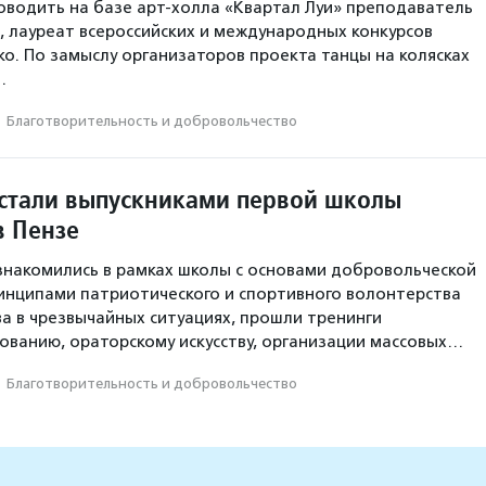
оводить на базе арт-холла «Квартал Луи» преподаватель
, лауреат всероссийских и международных конкурсов
о. По замыслу организаторов проекта танцы на колясках
…
·
Благотвори­тель­ность и доброволь­чест­во
 стали выпускниками первой школы
в Пензе
накомились в рамках школы с основами добровольческой
инципами патриотического и спортивного волонтерства
а в чрезвычайных ситуациях, прошли тренинги
ванию, ораторскому искусству, организации массовых…
·
Благотвори­тель­ность и доброволь­чест­во