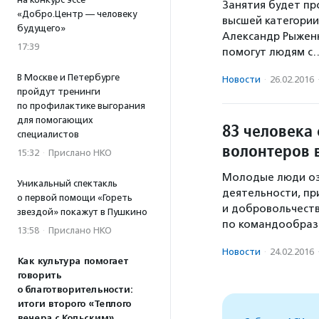
Занятия будет пр
«Добро.Центр — человеку
высшей категории
будущего»
Александр Рыженк
17:39
помогут людям с
В Москве и Петербурге
Новости
·
26.02.2016
пройдут тренинги
по профилактике выгорания
для помогающих
83 человека
специалистов
волонтеров 
15:32
·
Прислано НКО
Молодые люди оз
Уникальный спектакль
деятельности, пр
о первой помощи «Гореть
и добровольчеств
звездой» покажут в Пушкино
по командообразо
13:58
·
Прислано НКО
Новости
·
24.02.2016
Как культура помогает
говорить
о благотворительности:
итоги второго «Теплого
вечера с Кольским»