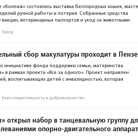
е «Коллаж» состоялись выставка беспородных кошек, масте
изделий ручной работы и лотерея. Собранные средства
у вакцин, ветеринарных паспортов и уход за животными.
·
Город
ельный сбор макулатуры проходит в Пензе
по инициативе фонда поддержки семьи, материнства
в» в рамках проекта «Все за одного». Проект направлен
ей, воспитывающих детей с инвалидностью, которая
·
Благотвори­тель­ность и доброволь­чест­во
и» открыл набор в танцевальную группу д
олеваниями опорно-двигательного аппара