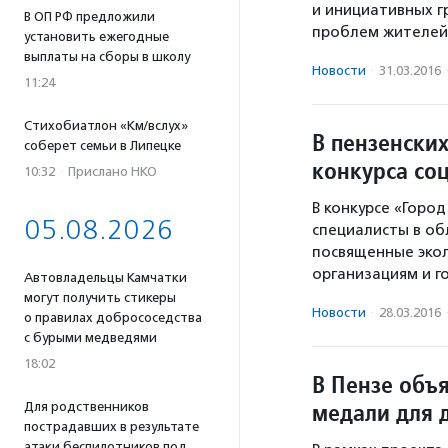
и инициативных г
В ОП РФ предложили
проблем жителей 
установить ежегодные
выплаты на сборы в школу
Новости
·
31.03.2016
11:24
Стихобиатлон «Км/вслух»
В пензенски
соберет семьи в Липецке
конкурса со
10:32
·
Прислано НКО
В конкурсе «Горо
05.08.2026
специалисты в об
посвященные эко
организациям и 
Автовладельцы Камчатки
могут получить стикеры
Новости
·
28.03.2016
о правилах добрососедства
с бурыми медведями
18:02
В Пензе объ
медали для 
Для родственников
пострадавших в результате
атаки беспилотников под