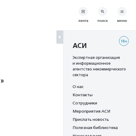
лента
поиск
меню
18+
АСИ
Экспертная организация
и информационное
агентство некоммерческого
сектора
и»
О нас
Контакты
Сотрудники
Мероприятия АСИ
Прислать новость
Полезная библиотека
Наши издания