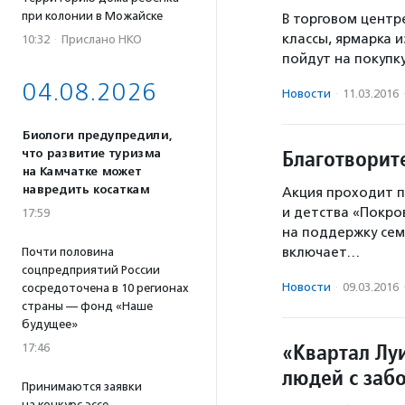
при колонии в Можайске
В торговом центр
классы, ярмарка 
10:32
·
Прислано НКО
пойдут на покупк
04.08.2026
Новости
·
11.03.2016
Биологи предупредили,
Благотворит
что развитие туризма
на Камчатке может
навредить косаткам
Акция проходит 
и детства «Покро
17:59
на поддержку сем
включает…
Почти половина
соцпредприятий России
Новости
·
09.03.2016
сосредоточена в 10 регионах
страны — фонд «Наше
будущее»
«Квартал Лу
17:46
людей с заб
Принимаются заявки
на конкурс эссе