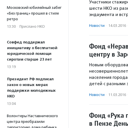
Участники стажир
Московский юбилейный забег
шести НКО из раз
«Без границ» прошел в стиле
эндаумента и вст
ретро
Новости
·
14.03.2016
13:30
·
Прислано НКО
Совфед поддержал
Фонд «Нерав
инициативу о бесплатной
центру в За
юридической помощи
сиротам старше 23 лет
Новым оборудова
13:19
несовершеннолет
населения города
Президент РФ подписал
детей с разными 
закон о новых мерах
поддержки молодежных
Новости
·
11.03.2016
НКО
13:04
Фонд «Рука
Волонтеры Наставнического
в Пензе День
центра преобразили
территорию дома ребенка