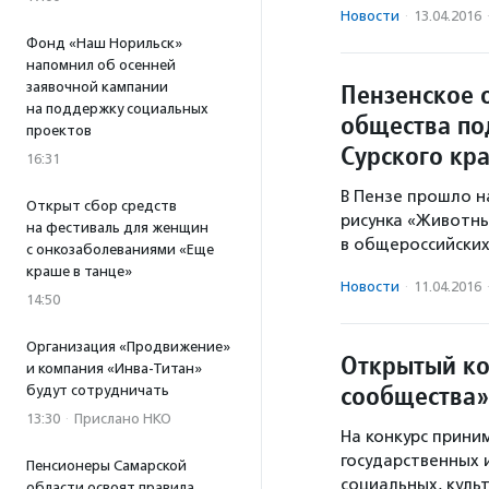
Новости
·
13.04.2016
Фонд «Наш Норильск»
напомнил об осенней
Пензенское 
заявочной кампании
на поддержку социальных
общества по
проектов
Сурского кр
16:31
В Пензе прошло н
Открыт сбор средств
рисунка «Животны
на фестиваль для женщин
в общероссийских
с онкозаболеваниями «Еще
краше в танце»
Новости
·
11.04.2016
14:50
Организация «Продвижение»
Открытый ко
и компания «Инва-Титан»
сообщества»
будут сотрудничать
13:30
·
Прислано НКО
На конкурс прини
государственных 
Пенсионеры Самарской
социальных, куль
области освоят правила