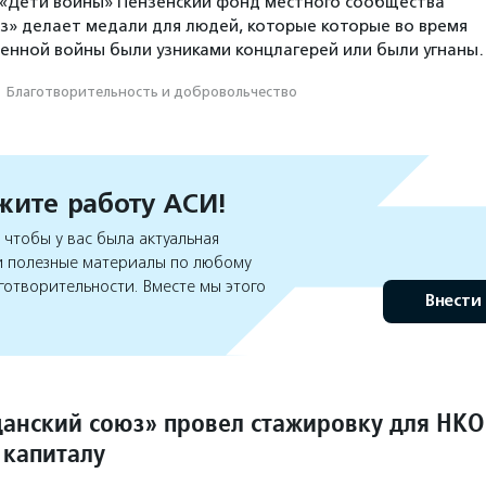
 «Дети войны» Пензенский фонд местного сообщества
з» делает медали для людей, которые которые во время
енной войны были узниками концлагерей или были угнаны
·
Благотвори­тель­ность и доброволь­чест­во
ите работу АСИ!
чтобы у вас была актуальная
 полезные материалы по любому
готворительности. Вместе мы этого
Внести
анский союз» провел стажировку для НКО
 капиталу