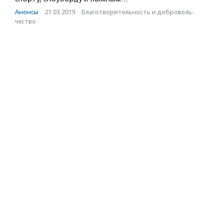
Анонсы
·
21.03.2019
·
Благотвори­тель­ность и доброволь­
чест­во