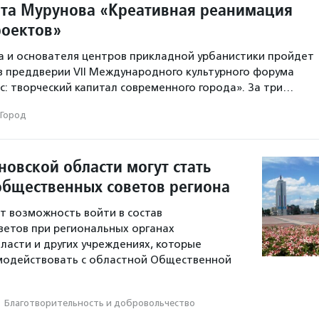
та Мурунова «Креативная реанимация
роектов»
 и основателя центров прикладной урбанистики пройдет
а в преддверии VII Международного культурного форума
ес: творческий капитал современного города». За три…
Город
новской области могут стать
общественных советов региона
т возможность войти в состав
етов при региональных органах
ласти и других учреждениях, которые
имодействовать с областной Общественной
·
Благотвори­тель­ность и доброволь­чест­во