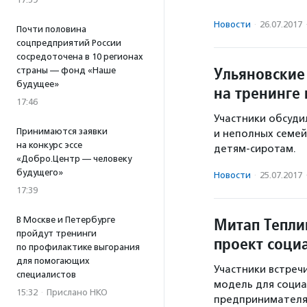
Новости
·
26.07.2017
Почти половина
соцпредприятий России
сосредоточена в 10 регионах
Ульяновские
страны — фонд «Наше
будущее»
на тренинге 
17:46
Участники обсуди
Принимаются заявки
и неполных семей
на конкурс эссе
детям-сиротам.
«Добро.Центр — человеку
будущего»
Новости
·
25.07.2017
17:39
Митап Тепли
В Москве и Петербурге
пройдут тренинги
проект соци
по профилактике выгорания
для помогающих
Участники встреч
специалистов
модель для социа
15:32
·
Прислано НКО
предпринимателя