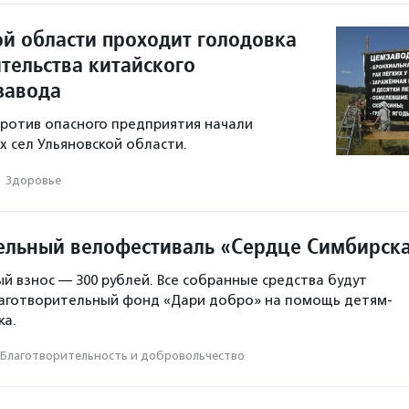
ой области проходит голодовка
тельства китайского
завода
ротив опасного предприятия начали
х сел Ульяновской области.
·
Здоровье
ельный велофестиваль «Сердце Симбирск
й взнос — 300 рублей. Все собранные средства будут
лаготворительный фонд «Дари добро» на помощь детям-
ка.
Благотвори­тель­ность и доброволь­чест­во