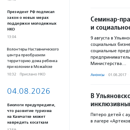
Президент РФ подписал
Семинар-пра
закон о новых мерах
поддержки молодежных
и социально
НКО
13:04
9 августа в Улья
социальных бизне
Волонтеры Наставнического
социальные пред
центра преобразили
предпринимательс
территорию дома ребенка
Министерства…
при колонии в Можайске
10:32
·
Прислано НКО
Анонсы
·
01.08.2017
·
04.08.2026
В Ульяновск
инклюзивный
Биологи предупредили,
что развитие туризма
Пятеро детей с а
на Камчатке может
в лагере «Артеко
навредить косаткам
17:59