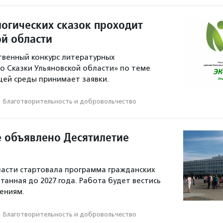
логических сказок проходит
ой области
венный конкурс литературных
о Сказки Ульяновской области» по теме
ей среды принимает заявки.
·
Благотвори­тель­ность и доброволь­чест­во
е объявлено Десятилетие
ласти стартовала программа гражданских
танная до 2027 года. Работа будет вестись
ениям.
·
Благотвори­тель­ность и доброволь­чест­во