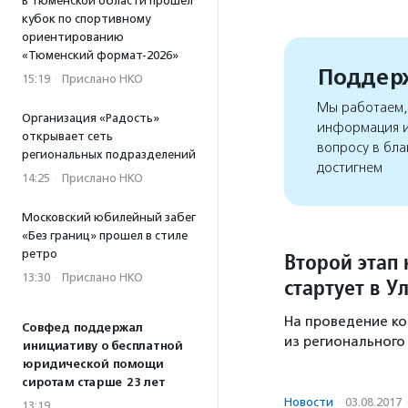
В Тюменской области прошел
кубок по спортивному
ориентированию
«Тюменский формат-2026»
Поддерж
15:19
·
Прислано НКО
Мы работаем, 
Организация «Радость»
информация и
открывает сеть
вопросу в бла
региональных подразделений
достигнем
14:25
·
Прислано НКО
Московский юбилейный забег
«Без границ» прошел в стиле
ретро
Второй этап
13:30
·
Прислано НКО
стартует в У
На проведение ко
Совфед поддержал
из регионального
инициативу о бесплатной
юридической помощи
сиротам старше 23 лет
Новости
·
03.08.2017
13:19