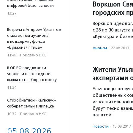
Воркшоп Свя
цифровой безопасности
городских п
13:27
Воркшоп идеолога
с 28 по 30 август
Встреча с Андреем Ургантом
стала лотом аукциона
«Культура и бизн
в поддержку фонда
«Бумажная птица»
Анонсы
·
22.08.2017
·
11:45
·
Прислано НКО
Жители Улья
В ОП РФ предложили
установить ежегодные
экспертами 
выплаты на сборы в школу
11:24
Ульяновцы получа
общественных сов
Стихобиатлон «Км/вслух»
исполнительной в
соберет семьи в Липецке
будут тесно вза
10:32
·
Прислано НКО
палатой.
Новости
·
15.08.2017
05.08.2026