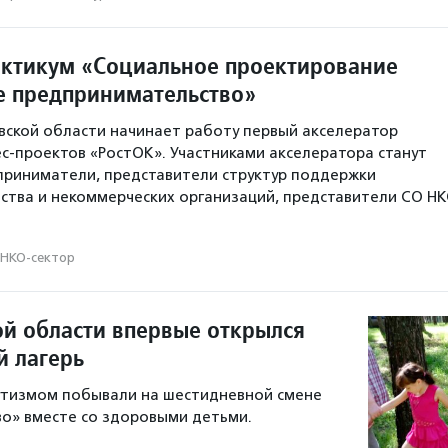
ктикум «Социальное проектирование
е предпринимательство»
новской области начинает работу первый акселератор
с-проектов «РостОК». Участниками акселератора станут
приниматели, представители структур поддержки
тва и некоммерческих организаций, представители СО НК
НКО-сектор
ой области впервые открылся
 лагерь
утизмом побывали на шестидневной смене
во» вместе со здоровыми детьми.