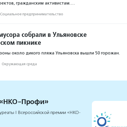
оектов, гражданским активистам.…
Социальное предпри­нима­тель­ство
мусора собрали в Ульяновске
еском пикнике
 зоны около дикого пляжа Ульяновска вышли 50 горожан.
·
Окружающая среда
 «НКО-Профи»
уреаты I Всероссийской премии «НКО-