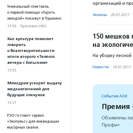
организаций и пр
Уникальный спектакль
о первой помощи «Гореть
Анонсы
·
20.07.2017
·
звездой» покажут в Пушкино
13:58
·
Прислано НКО
150 мешков 
Как культура помогает
на экологич
говорить
о благотворительности:
На уборку лесной
итоги второго «Теплого
вечера с Кольским»
Новости
·
18.07.2017
13:55
Минздрав ускорит выдачу
медзаключений для
будущих опекунов
Событие АСИ
13:21
Премия
РЭО готовит сервис
Объявлены ла
«Экопульс» для ликвидации
Профи».
мусорных свалок