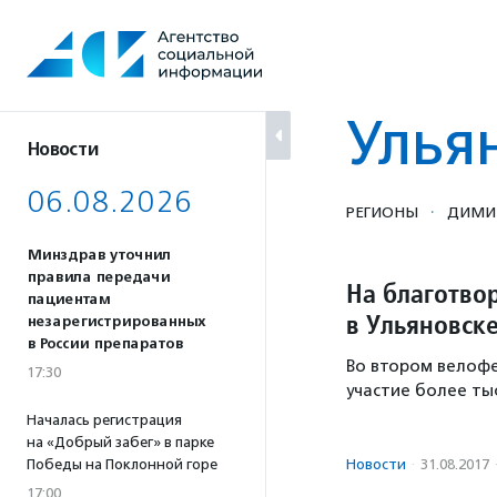
Перейти
к
содержанию
Улья
Новости
06.08.2026
·
РЕГИОНЫ
ДИМИ
Минздрав уточнил
правила передачи
На благотво
пациентам
в Ульяновске
незарегистрированных
в России препаратов
Во втором велоф
17:30
участие более ты
Началась регистрация
на «Добрый забег» в парке
Победы на Поклонной горе
Новости
·
31.08.2017
17:00