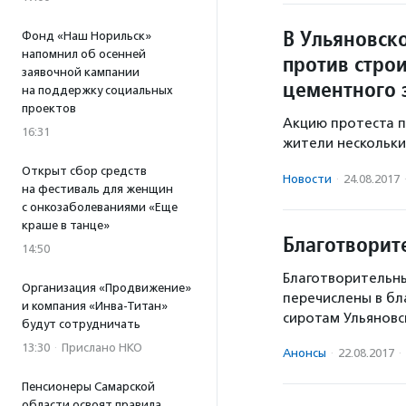
В Ульяновск
Фонд «Наш Норильск»
напомнил об осенней
против строи
заявочной кампании
цементного 
на поддержку социальных
проектов
Акцию протеста п
16:31
жители нескольки
Открыт сбор средств
Новости
·
24.08.2017
на фестиваль для женщин
с онкозаболеваниями «Еще
краше в танце»
Благотворит
14:50
Благотворительны
Организация «Продвижение»
перечислены в б
и компания «Инва-Титан»
сиротам Ульяновс
будут сотрудничать
13:30
·
Прислано НКО
Анонсы
·
22.08.2017
·
Пенсионеры Самарской
области освоят правила