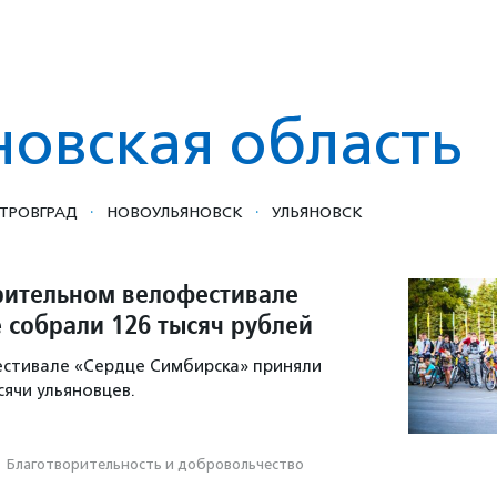
новская область
·
·
ТРОВГРАД
НОВОУЛЬЯНОВСК
УЛЬЯНОВСК
рительном велофестивале
 собрали 126 тысяч рублей
естивале «Сердце Симбирска» приняли
сячи ульяновцев.
·
Благотвори­тель­ность и доброволь­чест­во