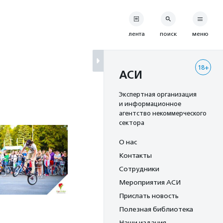
лента
поиск
меню
18+
АСИ
Экспертная организация
и информационное
агентство некоммерческого
сектора
О нас
Контакты
Сотрудники
Мероприятия АСИ
Прислать новость
Полезная библиотека
Наши издания