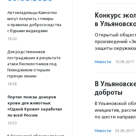
Конкурс эко
Автовладельцы Камчатки
могут получить стикеры
в Ульяновск
о правилах добрососедства
с бурыми медведями
Открытый общест
18:02
произведений «Эк
защиты окружающ
Для родственников
пострадавших в результате
Новости
·
10.08.2017
атаки беспилотников под
Геленджиком открыли
горячую линию
В Ульяновск
16:58
доброты
Портал поиска доноров
крови для животных
В Ульяновской об
«Одной Крови» заработал
инициатив, рассчи
по всей России
по шести направл
16:53
Новости
·
03.08.2017