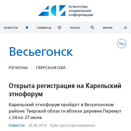
Перейти
к
содержанию
новости
сервисы
поиск
меню
18+
Весьегонск
·
РЕГИОНЫ
ТВЕРСКАЯ ОБЛ.
Открыта регистрация на Карельский
этнофорум
Карельский этнофорум пройдет в Весьегонском
районе Тверской области вблизи деревни Перемут
с 24 по 27 июля.
Новости
·
25.06.2019
·
Культура и просвещение