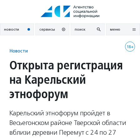
Перейти
к
содержанию
новости
сервисы
поиск
меню
18+
Новости
Открыта регистрация
на Карельский
этнофорум
Карельский этнофорум пройдет в
Весьегонском районе Тверской области
вблизи деревни Перемут с 24 по 27