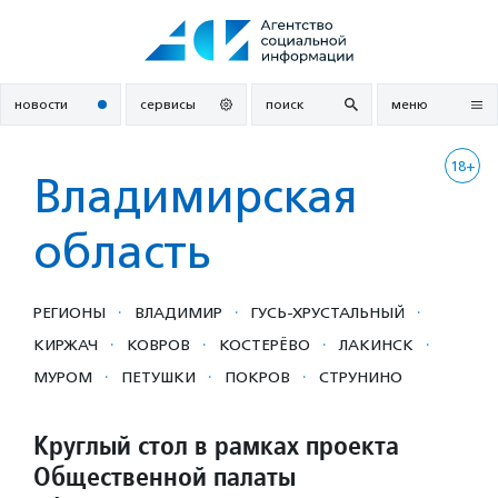
Перейти
к
содержанию
новости
сервисы
поиск
меню
18+
Владимирская
область
·
·
·
РЕГИОНЫ
ВЛАДИМИР
ГУСЬ-ХРУСТАЛЬНЫЙ
·
·
·
·
КИРЖАЧ
КОВРОВ
КОСТЕРЁВО
ЛАКИНСК
·
·
·
МУРОМ
ПЕТУШКИ
ПОКРОВ
СТРУНИНО
Круглый стол в рамках проекта
Общественной палаты