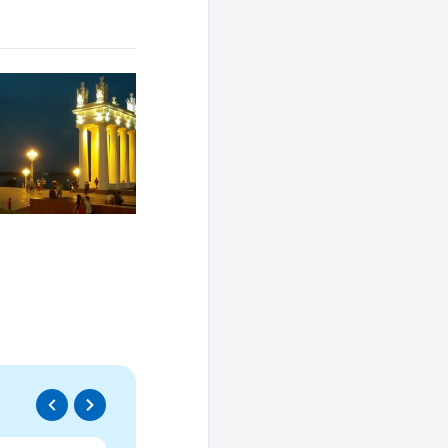
Спецпроект
Проводники социаль