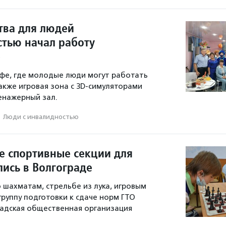
тва для людей
стью начал работу
е
афе, где молодые люди могут работать
акже игровая зона с 3D-симуляторами
енажерный зал.
·
Люди с инвалидностью
 спортивные секции для
лись в Волгограде
о шахматам, стрельбе из лука, игровым
группу подготовки к сдаче норм ГТО
адская общественная организация