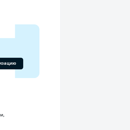
низацию
и,