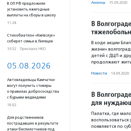
Анонсы
·
15.09.2020
·
В ОП РФ предложили
установить ежегодные
выплаты на сборы в школу
В Волгоград
11:24
тяжелобольн
Стихобиатлон «Км/вслух»
соберет семьи в Липецке
В ходе акции Бла
жизни» волгоград
10:32
·
Прислано НКО
детей с ДЦП и др
продолжают жить
05.08.2026
Новости
·
14.09.2020
Автовладельцы Камчатки
могут получить стикеры
о правилах добрососедства
В Волгоград
с бурыми медведями
для нуждаю
18:02
Палатка, где мал
Для родственников
воспользоваться 
пострадавших в результате
появляется по су
атаки беспилотников под