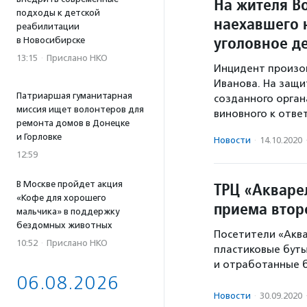
На жителя В
подходы к детской
наехавшего н
реабилитации
уголовное д
в Новосибирске
13:15
·
Прислано НКО
Инцидент произош
Иванова. На защи
Патриаршая гуманитарная
созданного орган
миссия ищет волонтеров для
виновного к отве
ремонта домов в Донецке
и Горловке
Новости
·
14.10.2020
12:59
В Москве пройдет акция
ТРЦ «Акваре
«Кофе для хорошего
приема втор
мальчика» в поддержку
бездомных животных
Посетители «Аква
10:52
·
Прислано НКО
пластиковые бут
и отработанные 
06.08.2026
Новости
·
30.09.2020