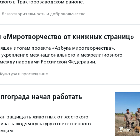
ского в Тракторозаводском районе.
·
Благотвори­тель­ность и доброволь­чест­во
л «Миротворчество от книжных страниц»
вящен итогам проекта «Азбука миротворчества»,
а укрепление межнационального и межрелигиозного
 между народами Российской Федерации.
Культура и просвещение
олгограда начал работать
ван защищать животных от жестокого
ивать людям культуру ответственного
омцам.