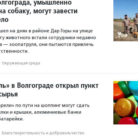
олгограда, умышленно
а собаку, могут завести
ело
ел на днях в районе Дар Горы на улице
ту животного встали сотрудники недавно
а — зоопатруля, они пытаются привлечь
тственности.
·
Окружающая среда
ль» в Волгограде открыл пункт
сырья
рели» по пути на шоппинг могут сдать
ылки и крышки, алюминиевые банки
батарейки.
·
Благотвори­тель­ность и доброволь­чест­во