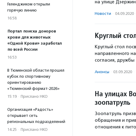
на улице Дзержин
Геленджиком открыли
горячую линию
Новости
·
04.09.2020
16:58
Портал поиска доноров
Круглый сто
крови для животных
«Одной Крови» заработал
Круглый стол пос
по всей России
направленного н
16:53
согласия, дружбы
В Тюменской области прошел
Анонсы
·
03.09.2020
·
кубок по спортивному
ориентированию
«Тюменский формат-2026»
На улицах В
15:19
·
Прислано НКО
зоопатруль
Организация «Радость»
Зоопатруль приз
открывает сеть
обращения и прив
региональных подразделений
отношения к пит
14:25
·
Прислано НКО