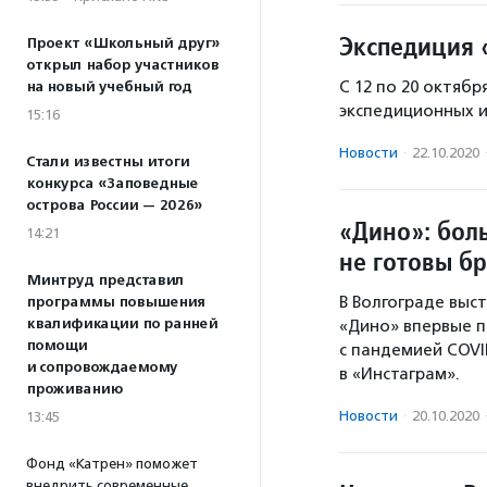
Экспедиция 
Проект «Школьный друг»
открыл набор участников
С 12 по 20 октябр
на новый учебный год
экспедиционных и
15:16
Новости
·
22.10.2020
Стали известны итоги
конкурса «Заповедные
острова России — 2026»
«Дино»: бол
14:21
не готовы бр
Минтруд представил
В Волгограде выс
программы повышения
квалификации по ранней
«Дино» впервые п
помощи
с пандемией COVI
и сопровождаемому
в «Инстаграм».
проживанию
Новости
·
20.10.2020
13:45
Фонд «Катрен» поможет
внедрить современные