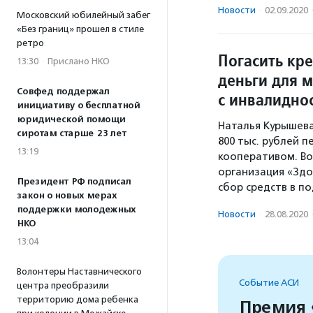
Новости
·
02.09.2020
Московский юбилейный забег
«Без границ» прошел в стиле
ретро
Погасить кр
13:30
·
Прислано НКО
деньги для 
Совфед поддержал
с инвалидно
инициативу о бесплатной
юридической помощи
Наталья Курышева
сиротам старше 23 лет
800 тыс. рублей 
13:19
кооперативом. Во
организация «Здо
Президент РФ подписал
сбор средств в п
закон о новых мерах
поддержки молодежных
Новости
·
28.08.2020
НКО
13:04
Волонтеры Наставнического
Событие АСИ
центра преобразили
территорию дома ребенка
Премия