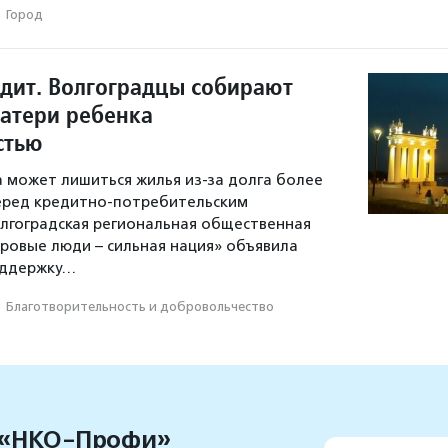
·
Город
едит. Волгоградцы собирают
матери ребенка
стью
 может лишиться жилья из-за долга более
перед кредитно-потребительским
лгоградская региональная общественная
ровые люди – сильная нация» объявила
оддержку…
·
Благотвори­тель­ность и доброволь­чест­во
 «НКО-Профи»