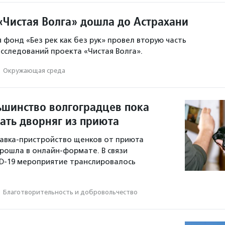
«Чистая Волга» дошла до Астрахани
я фонд «Без рек как без рук» провел вторую часть
сследований проекта «Чистая Волга».
·
Окружающая среда
ьшинство волгоградцев пока
ать дворняг из приюта
тавка-пристройство щенков от приюта
рошла в онлайн-формате. В связи
D-19 мероприятие транслировалось
·
Благотвори­тель­ность и доброволь­чест­во