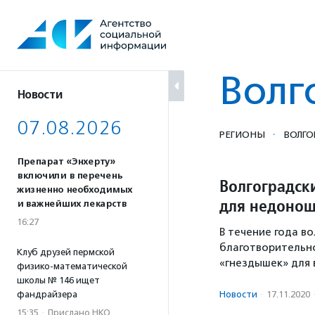
Перейти
к
содержанию
Волг
Новости
07.08.2026
·
РЕГИОНЫ
ВОЛГО
Препарат «Энхерту»
включили в перечень
Волгоградск
жизненно необходимых
для недоно
и важнейших лекарств
16:27
В течение года в
благотворительно
Клуб друзей пермской
«гнездышек» для
физико-математической
школы № 146 ищет
фандрайзера
Новости
·
17.11.2020
15:35
·
Прислано НКО