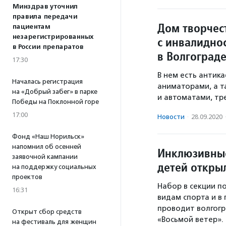
Минздрав уточнил
правила передачи
Дом творчес
пациентам
незарегистрированных
с инвалидно
в России препаратов
в Волгоград
17:30
В нем есть антик
Началась регистрация
аниматорами, а т
на «Добрый забег» в парке
и автоматами, тр
Победы на Поклонной горе
17:00
Новости
·
28.09.2020
Фонд «Наш Норильск»
напомнил об осенней
Инклюзивные
заявочной кампании
детей откры
на поддержку социальных
проектов
Набор в секции п
16:31
видам спорта и в 
проводит волгогр
Открыт сбор средств
«Восьмой ветер».
на фестиваль для женщин