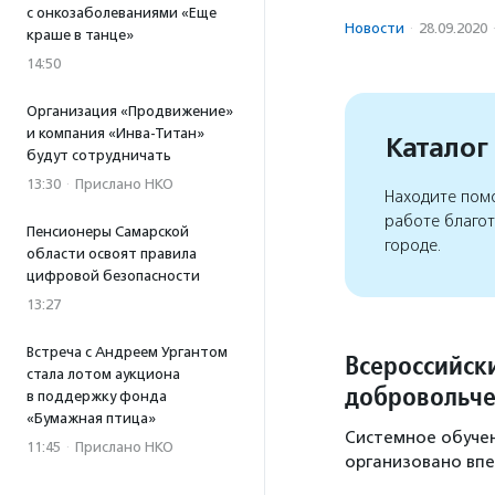
с онкозаболеваниями «Еще
Новости
·
28.09.2020
краше в танце»
14:50
Организация «Продвижение»
и компания «Инва-Титан»
Каталог
будут сотрудничать
13:30
·
Прислано НКО
Находите помо
работе благо
Пенсионеры Самарской
городе.
области освоят правила
цифровой безопасности
13:27
Встреча с Андреем Ургантом
Всероссийск
стала лотом аукциона
добровольче
в поддержку фонда
«Бумажная птица»
Системное обучен
11:45
·
Прислано НКО
организовано впе