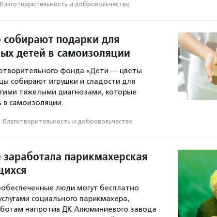
Благотвори­тель­ность и доброволь­чест­во
е собирают подарки для
ых детей в самоизоляции
готворительного фонда «Дети — цветы
цы собирают игрушки и сладости для
угими тяжелыми диагнозами, которые
 в самоизоляции.
·
Благотвори­тель­ность и доброволь­чест­во
е заработала парикмахерская
щихся
ообеспеченные люди могут бесплатно
услугами социального парикмахера,
бботам напротив ДК Алюминиевого завода