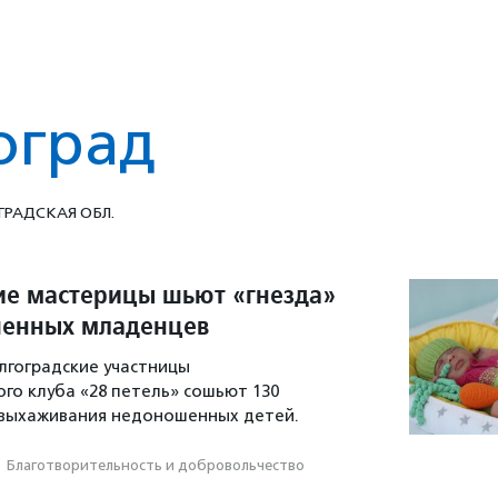
оград
ГРАДСКАЯ ОБЛ.
ие мастерицы шьют «гнезда»
шенных младенцев
олгоградские участницы
го клуба «28 петель» сошьют 130
 выхаживания недоношенных детей.
·
Благотвори­тель­ность и доброволь­чест­во