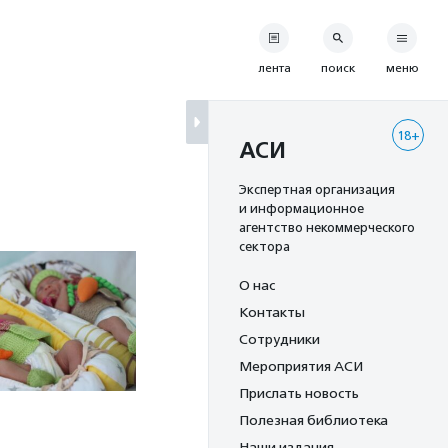
лента
поиск
меню
18+
АСИ
Экспертная организация
и информационное
агентство некоммерческого
сектора
О нас
Контакты
Сотрудники
Мероприятия АСИ
Прислать новость
Полезная библиотека
Наши издания