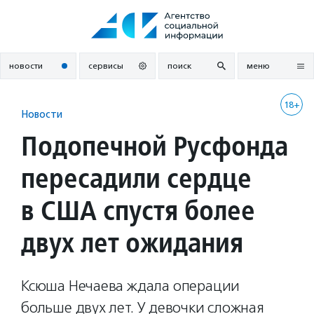
Перейти
к
содержанию
новости
сервисы
поиск
меню
18+
Новости
Подопечной Русфонда
пересадили сердце
в США спустя более
двух лет ожидания
Ксюша Нечаева ждала операции
больше двух лет. У девочки сложная