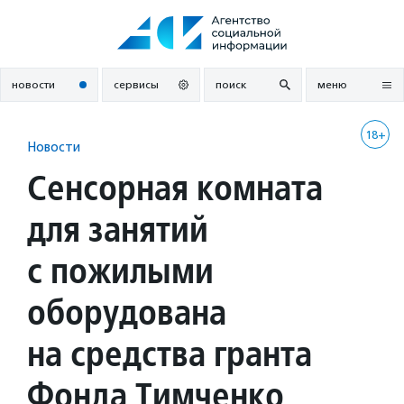
Перейти
к
содержанию
новости
сервисы
поиск
меню
18+
Новости
Сенсорная комната
для занятий
с пожилыми
оборудована
на средства гранта
Фонда Тимченко