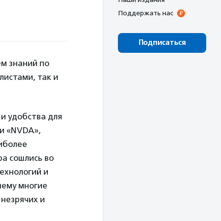
Поддержать нас
Подписаться
м знаний по
листами, так и
и удобства для
 и «NVDA»,
аиболее
ра сошлись во
ехнологий и
нему многие
незрячих и