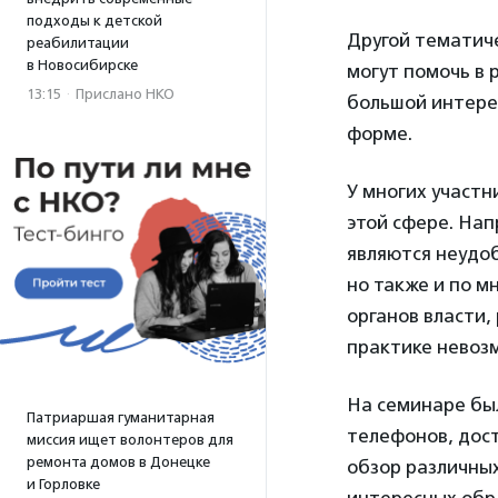
подходы к детской
Другой тематич
реабилитации
в Новосибирске
могут помочь в 
13:15
·
Прислано НКО
большой интерес
форме.
У многих участн
этой сфере. Нап
являются неудо
но также и по м
органов власти,
практике невозм
На семинаре бы
Патриаршая гуманитарная
телефонов, дос
миссия ищет волонтеров для
ремонта домов в Донецке
обзор различных
и Горловке