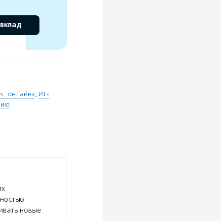
 вклад
с: онлайн»
,
ИТ-
нию
их
дностью
ивать новые