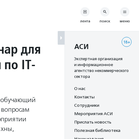
лента
поиск
меню
18+
нар для
АСИ
по IT-
Экспертная организация
и информационное
агентство некоммерческого
сектора
О нас
Контакты
л обучающий
Сотрудники
 вопросам
Мероприятия АСИ
оприятии
Прислать новость
ахны,
Полезная библиотека
Наши издания