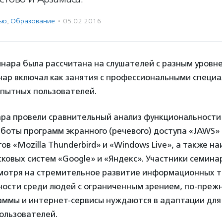
ью
,
Образование
·
05.02.2016
нара была рассчитана на слушателей с разным уровне
ар включал как занятия с профессиональными специа
опытных пользователей.
ра провели сравнительный анализ функциональности 
боты программ экранного (речевого) доступа «JAWS»
ов «Mozilla Thunderbird» и «Windows Live», а также н
ковых систем «Google» и «Яндекс». Участники семина
смотря на стремительное развитие информационных т
ности среди людей с ограниченным зрением, по-преж
аммы и интернет-сервисы нуждаются в адаптации для 
ользователей.