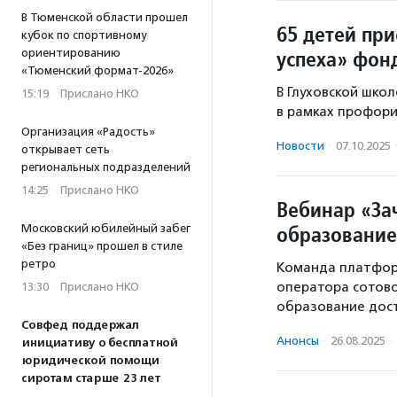
В Тюменской области прошел
65 детей пр
кубок по спортивному
успеха» фон
ориентированию
«Тюменский формат-2026»
В Глуховской шко
15:19
·
Прислано НКО
в рамках профор
Организация «Радость»
Новости
·
07.10.2025
открывает сеть
региональных подразделений
14:25
·
Прислано НКО
Вебинар «За
образование
Московский юбилейный забег
«Без границ» прошел в стиле
ретро
Команда платфор
оператора сотово
13:30
·
Прислано НКО
образование до
Совфед поддержал
Анонсы
·
26.08.2025
·
инициативу о бесплатной
юридической помощи
сиротам старше 23 лет