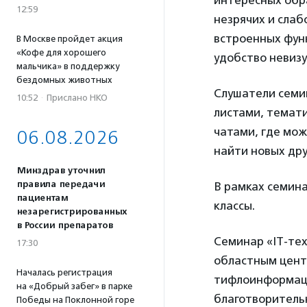
интересных обр
12:59
незрячих и сла
встроенных функ
В Москве пройдет акция
«Кофе для хорошего
удобство невизу
мальчика» в поддержку
бездомных животных
Слушатели семи
10:52
·
Прислано НКО
листами, темати
чатами, где мож
06.08.2026
найти новых дру
Минздрав уточнил
правила передачи
В рамках семина
пациентам
классы.
незарегистрированных
в России препаратов
Семинар «IT-те
17:30
областным цент
Началась регистрация
тифлоинформаци
на «Добрый забег» в парке
благотворитель
Победы на Поклонной горе