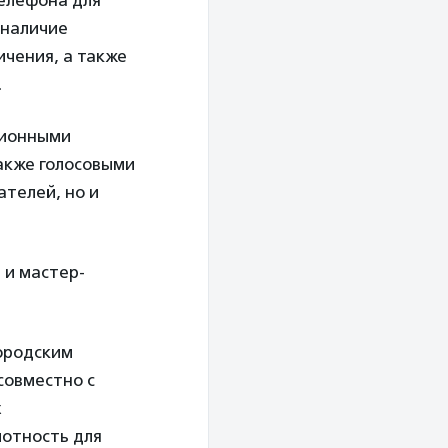
телефона для
 наличие
ичения, а также
.
сионными
также голосовыми
ателей, но и
 и мастер-
ородским
совместно с
х
мотность для