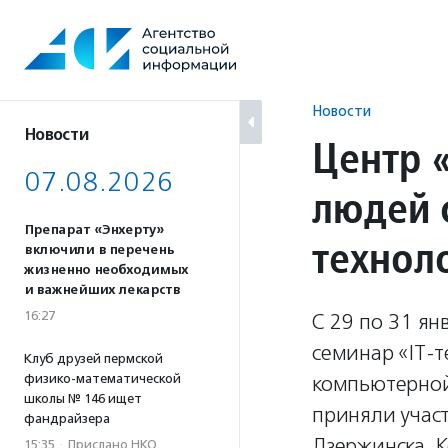
Перейти
к
содержанию
Новости
Новости
Центр 
07.08.2026
людей 
Препарат «Энхерту»
технол
включили в перечень
жизненно необходимых
и важнейших лекарств
16:27
С 29 по 31 я
семинар «IT-
Клуб друзей пермской
физико-математической
компьютерной
школы № 146 ищет
приняли учас
фандрайзера
Дзержинска, К
15:35
·
Прислано НКО