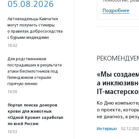
технологии, реа
05.08.2026
Подробнее
Автовладельцы Камчатки
могут получить стикеры
о правилах добрососедства
с бурыми медведями
18:02
РЕКОМЕНДУЕ
Для родственников
пострадавших в результате
атаки беспилотников под
«Мы создаем 
Геленджиком открыли
а инклюзивн
горячую линию
IT-мастерск
16:58
Ко Дню компьюте
Портал поиска доноров
о проекте, которы
крови для животных
не диагноз, а рез
«Одной Крови» заработал
по всей России
Интервью
·
02.12.202
16:53