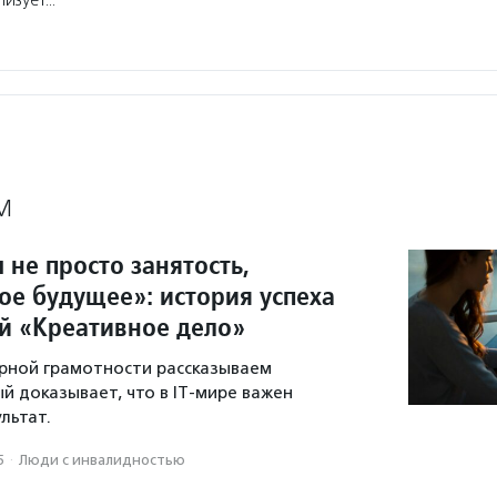
лизует…
М
не просто занятость,
ое будущее»: история успеха
ой «Креативное дело»
рной грамотности рассказываем
й доказывает, что в IT-мире важен
ультат.
5
·
Люди с инвалидностью