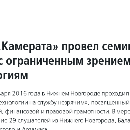
«Камерата» провел семи
с ограниченным зрением 
огиям
нваря 2016 года в Нижнем Новгороде проходи
технологии на службу незрячим», посвященный
, финансовой и правовой грамотности. В мер
тие 29 слушателей из Нижнего Новгорода, Бал
стово и Арзамаса.