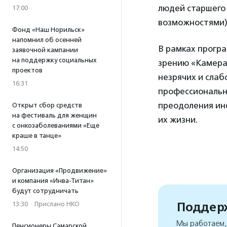
людей старшего
17:00
возможностями)
Фонд «Наш Норильск»
напомнил об осенней
В рамках прогр
заявочной кампании
на поддержку социальных
зрению «Камера
проектов
незрячих и сла
16:31
профессиональн
преодоления ин
Открыт сбор средств
на фестиваль для женщин
их жизни.
с онкозаболеваниями «Еще
краше в танце»
14:50
Организация «Продвижение»
и компания «Инва-Титан»
будут сотрудничать
Поддерж
13:30
·
Прислано НКО
Мы работаем, 
Пенсионеры Самарской