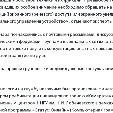
азцов мобильной техники и их функций. При выборе 
бовидящих особое внимание необходимо обращать на
ций экранного (речевого) доступа или экранного увел
ального управления устройством, отмечают эксперты
нара познакомились с почтовыми рассылками, дискус
ческими форумами, группами в социальных сетях, а 
но не только получить консультацию опытных пользов
зей и занятие по душе.
ра прошли групповые и индивидуальные консультации
хнологии на службу незрячим» был организован Нижег
ром реабилитации инвалидов по зрению «Камерата» 
онным центром ННГУ им. Н.И. Лобачевского в рамка
ной программы «Статус: Онлайн» (Компьютерная гра