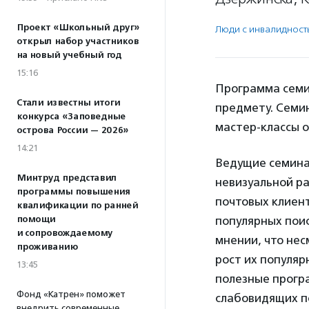
Проект «Школьный друг»
Люди с инвалидност
открыл набор участников
на новый учебный год
15:16
Программа семи
Стали известны итоги
предмету. Семин
конкурса «Заповедные
мастер-классы 
острова России — 2026»
14:21
Ведущие семина
Минтруд представил
невизуальной ра
программы повышения
почтовых клиент
квалификации по ранней
помощи
популярных поис
и сопровождаемому
мнении, что не
проживанию
рост их популяр
13:45
полезные прогр
Фонд «Катрен» поможет
слабовидящих п
внедрить современные