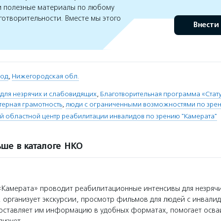
 полезные материалы по любому
готворительности. Вместе мы этого
Внести
род
,
Нижегородская обл.
 для незрячих и слабовидящих
,
Благотворительная программа «Стату
ерная грамотность
,
люди с ограниченными возможностями по зре
 областной центр реабилитации инвалидов по зрению "Камерата"
ше в каталоге НКО
Камерата» проводит реабилитационные интенсивы для незряч
 организует экскурсии, просмотр фильмов для людей с инвали
доставляет им информацию в удобных форматах, помогает осва