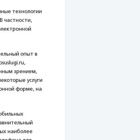
нные технологии
В частности,
 электронной
тельный опыт в
uslugi.ru,
енным зрением,
некоторые услуги
онной форме, на
мобильных
равнительный
рых наиболее