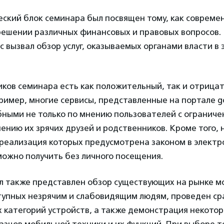
еский блок семинара был посвящен тому, как совреме
решении различных финансовых и правовых вопросов. 
 вызвал обзор услуг, оказываемых органами власти в
иков семинара есть как положительный, так и отрица
ример, многие сервисы, представленные на портале gos
бными не только по мнению пользователей с огранич
нению их зрячих друзей и родственников. Кроме того, 
 реализация которых предусмотрена законом в электр
ожно получить без личного посещения.
л также представлен обзор существующих на рынке 
тупных незрячим и слабовидящим людям, проведен с
 категорий устройств, а также демонстрация некото