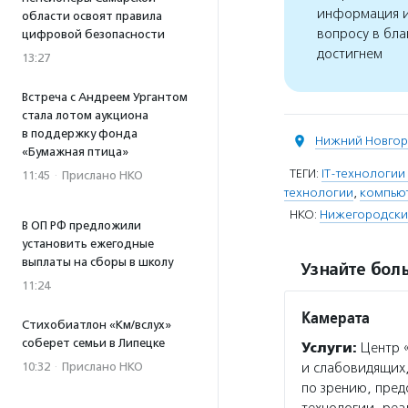
информация и
области освоят правила
вопросу в бла
цифровой безопасности
достигнем
13:27
Встреча с Андреем Ургантом
стала лотом аукциона
в поддержку фонда
Нижний Новго
«Бумажная птица»
ТЕГИ:
IT-технологии
11:45
·
Прислано НКО
технологии
,
компьют
НКО:
Нижегородский
В ОП РФ предложили
установить ежегодные
выплаты на сборы в школу
Узнайте боль
11:24
Камерата
Стихобиатлон «Км/вслух»
соберет семьи в Липецке
Услуги:
Центр «
10:32
·
Прислано НКО
и слабовидящих,
по зрению, пре