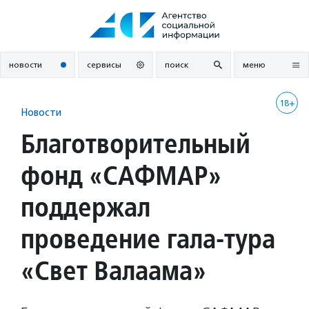
Перейти
к
содержанию
новости
сервисы
поиск
меню
18+
Новости
Благотворительный
фонд «САФМАР»
поддержал
проведение гала-тура
«Свет Валаама»