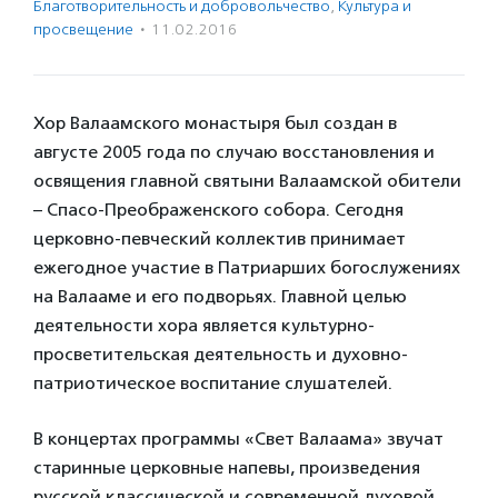
Благотвори­тель­ность и доброволь­чест­во
,
Культура и
просвещение
·
11.02.2016
Хор Валаамского монастыря был создан в
августе 2005 года по случаю восстановления и
освящения главной святыни Валаамской обители
– Спасо-Преображенского собора. Сегодня
церковно-певческий коллектив принимает
ежегодное участие в Патриарших богослужениях
на Валааме и его подворьях. Главной целью
деятельности хора является культурно-
просветительская деятельность и духовно-
патриотическое воспитание слушателей.
В концертах программы «Свет Валаама» звучат
старинные церковные напевы, произведения
русской классической и современной духовой