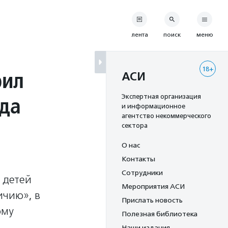
лента
поиск
меню
18+
рил
АСИ
да
Экспертная организация
и информационное
агентство некоммерческого
сектора
О нас
Контакты
Сотрудники
 детей
Мероприятия АСИ
ичию», в
Прислать новость
ому
Полезная библиотека
Наши издания