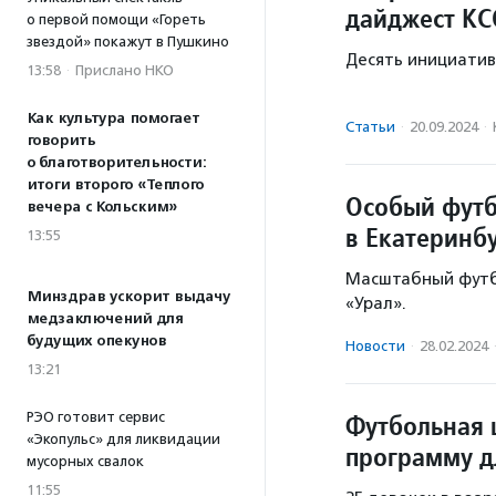
дайджест КС
о первой помощи «Гореть
звездой» покажут в Пушкино
Десять инициатив
13:58
·
Прислано НКО
Как культура помогает
Статьи
·
20.09.2024
·
говорить
о благотворительности:
итоги второго «Теплого
Особый футб
вечера с Кольским»
в Екатеринб
13:55
Масштабный футбо
Минздрав ускорит выдачу
«Урал».
медзаключений для
будущих опекунов
Новости
·
28.02.2024
13:21
РЭО готовит сервис
Футбольная 
«Экопульс» для ликвидации
программу д
мусорных свалок
11:55