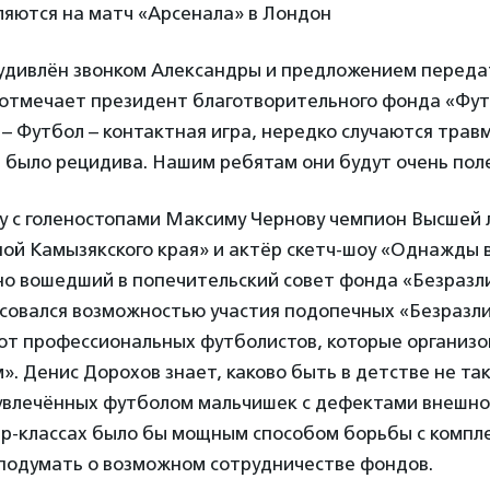
ляются на матч «Арсенала» в Лондон
 удивлён звонком Александры и предложением переда
 отмечает президент благотворительного фонда «Фут
– Футбол – контактная игра, нередко случаются трав
 было рецидива. Нашим ребятам они будут очень пол
у с голеностопами Максиму Чернову чемпион Высшей 
ой Камызякского края» и актёр скетч-шоу «Однажды в
но вошедший в попечительский совет фонда «Безразли
совался возможностью участия подопечных «Безразли
 от профессиональных футболистов, которые организ
». Денис Дорохов знает, каково быть в детстве не так
 увлечённых футболом мальчишек с дефектами внешно
р-классах было бы мощным способом борьбы с компл
подумать о возможном сотрудничестве фондов.