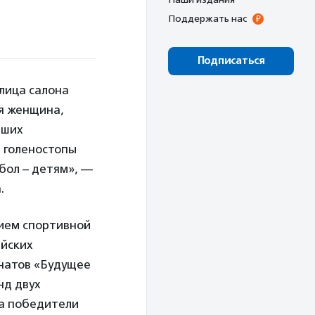
Поддержать нас
Подписаться
лица салона
ая женщина,
аших
ь голеностопы
бол – детям», —
.
тием спортивной
ийских
натов «Будущее
нд двух
, а победители