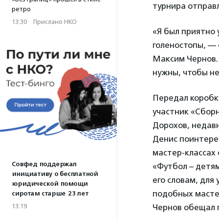
турнира отправ
ретро
13:30
·
Прислано НКО
«Я был приятно
голеностопы, —
Максим Чернов. 
нужны, чтобы не
Передал коробк
участник «Сборн
Дорохов, недав
Денис поинтере
мастер-классах
Совфед поддержал
«Футбол – детям
инициативу о бесплатной
его словам, для
юридической помощи
подобных масте
сиротам старше 23 лет
13:19
Чернов обещал 