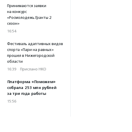
Принимаются заявки
на конкурс
«Росмолодежь.Гранты 2
сезон»
16:54
Фестиваль адаптивных видов
спорта «Пари на равных»
прошел в Нижегородской
области
16:39
·
Прислано НКО
Платформа «Поможем»
собрала 253 млн рублей
за три года работы
15:56
Т-Банк удвоит
пожертвования в пользу
фонда «Галчонок»