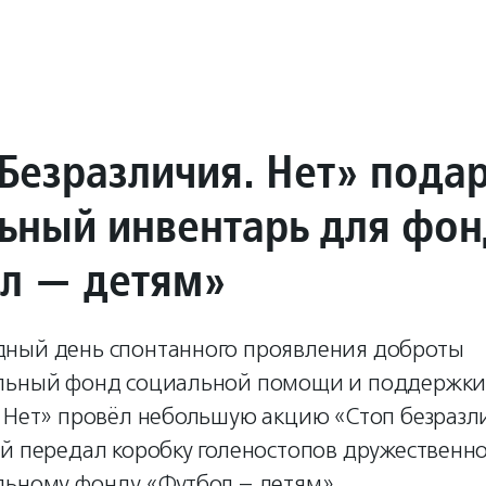
Безразличия. Нет» пода
ьный инвентарь для фон
л — детям»
ный день спонтанного проявления доброты
льный фонд социальной помощи и поддержки
. Нет» провёл небольшую акцию «Стоп безразл
ой передал коробку голеностопов дружественн
льному фонду «Футбол – детям».