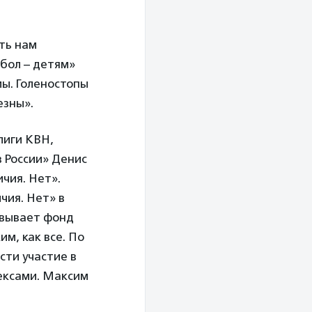
ть нам
бол – детям»
мы. Голеностопы
езны».
лиги КВН,
 России» Денис
чия. Нет».
чия. Нет» в
овывает фонд
им, как все. По
сти участие в
ексами. Максим