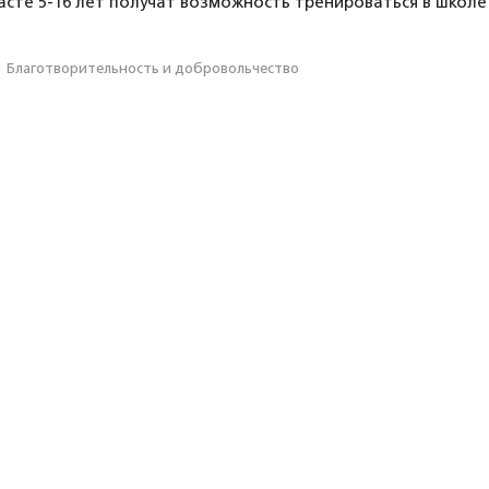
расте 5-16 лет получат возможность тренироваться в школе
·
Благотвори­тель­ность и доброволь­чест­во