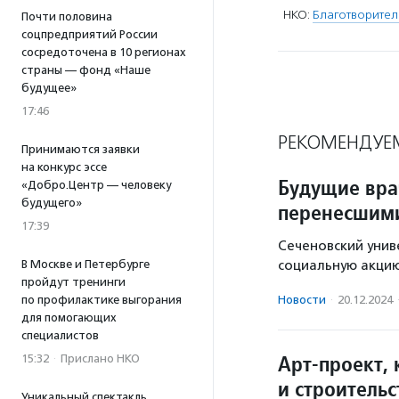
НКО:
Благотворител
Почти половина
соцпредприятий России
сосредоточена в 10 регионах
страны — фонд «Наше
будущее»
17:46
РЕКОМЕНДУЕ
Принимаются заявки
на конкурс эссе
Будущие вра
«Добро.Центр — человеку
будущего»
перенесшими
17:39
Сеченовский унив
В Москве и Петербурге
социальную акцию
пройдут тренинги
по профилактике выгорания
Новости
·
20.12.2024
для помогающих
специалистов
Арт-проект,
15:32
·
Прислано НКО
и строитель
Уникальный спектакль