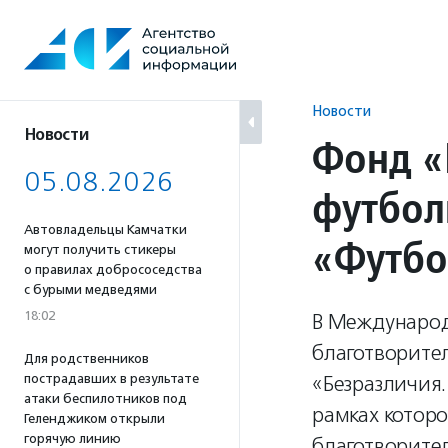
Перейти
к
содержанию
Новости
Новости
Фонд «
05.08.2026
футбол
Автовладельцы Камчатки
«Футбо
могут получить стикеры
о правилах добрососедства
с бурыми медведями
18:02
В Международ
благотворите
Для родственников
пострадавших в результате
«Безразличия
атаки беспилотников под
рамках котор
Геленджиком открыли
горячую линию
благотворите