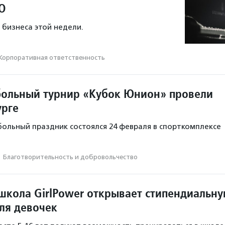
О
 бизнеса этой недели.
Корпоративная ответственность
ольный турнир «Кубок Юнион» провели
урге
льный праздник состоялся 24 февраля в спорткомплексе
·
Благотвори­тель­ность и доброволь­чест­во
школа GirlPower открывает стипендиальн
ля девочек