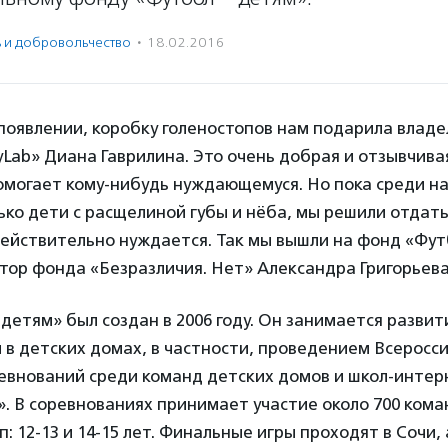
ь и доброволь­чест­во
·
18.02.2016
появлении, коробку голеностопов нам подарила владе
Lab» Диана Гаврилина. Это очень добрая и отзывчив
помогает кому-нибудь нуждающемуся. Но пока среди н
ко дети с расщелиной губы и нёба, мы решили отдат
 действительно нуждается. Так мы вышли на фонд «Фут
тор фонда «Безразличия. Нет» Александра Григорьева
детям» был создан в 2006 году. Он занимается разви
в детских домах, в частности, проведением Всеросс
евнований среди команд детских домов и школ-интер
». В соревнованиях принимает участие около 700 кома
п: 12-13 и 14-15 лет. Финальные игры проходят в Сочи