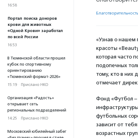
16:58
Благотвори­тель­ност
Портал поиска доноров
крови для животных
«Одной Крови» заработал
по всей России
«Узнав о нашем 
16:53
красоты «Beauty
которая часто 
В Тюменской области прошел
кубок по спортивному
подопечных толь
ориентированию
тому, кто в них
«Тюменский формат-2026»
отмечает дирек
15:19
·
Прислано НКО
Организация «Радость»
Фонд «Футбол – 
открывает сеть
инфраструктуры 
региональных подразделений
футбольных сор
14:25
·
Прислано НКО
зависит от тебя
Московский юбилейный забег
возрастных груп
«Без границ» прошел в стиле