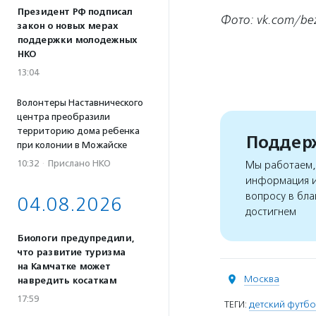
Президент РФ подписал
Фото: vk.com/bez
закон о новых мерах
поддержки молодежных
НКО
13:04
Волонтеры Наставнического
центра преобразили
территорию дома ребенка
Поддерж
при колонии в Можайске
10:32
·
Прислано НКО
Мы работаем, 
информация и
вопросу в бла
04.08.2026
достигнем
Биологи предупредили,
что развитие туризма
на Камчатке может
Москва
навредить косаткам
17:59
ТЕГИ:
детский футб