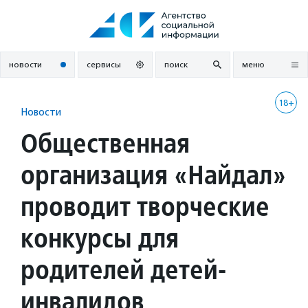
Перейти
к
содержанию
новости
сервисы
поиск
меню
18+
Новости
Общественная
организация «Найдал»
проводит творческие
конкурсы для
родителей детей-
инвалидов