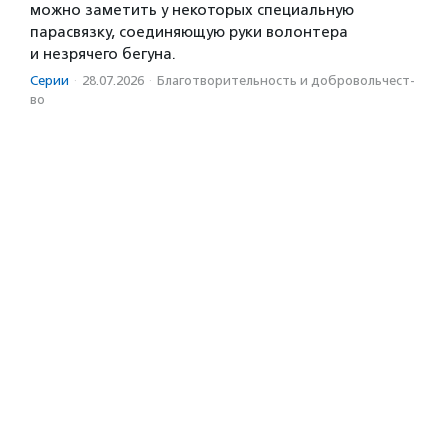
можно заметить у некоторых специальную
парасвязку, соединяющую руки волонтера
и незрячего бегуна.
Серии
·
28.07.2026
·
Благотвори­тель­ность и доброволь­чест­
во