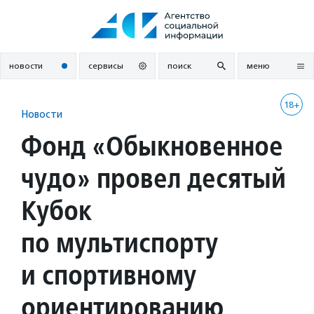
Перейти
к
содержанию
новости
сервисы
поиск
меню
18+
Новости
Фонд «Обыкновенное
чудо» провел десятый
Кубок
по мультиспорту
и спортивному
ориентированию