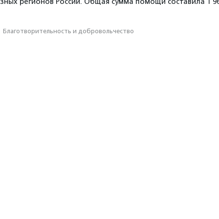
азных регионов России. Общая сумма помощи составила 1 9
·
Благотвори­тель­ность и доброволь­чест­во