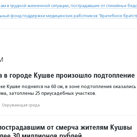
ам в трудной жизненной ситуации
,
пострадавшие от стихийных бед
ьный фонд поддержки медицинских работников "Врачебное братст
М
а в городе Кушве произошло подтопление
ке Кушве поднялся на 60 см, в зоне подтопления оказались
ма, затоплены 25 приусадебных участков.
·
Окружающая среда
пострадавшим от смерча жителям Кушвы
лее 30 миллионов рублей