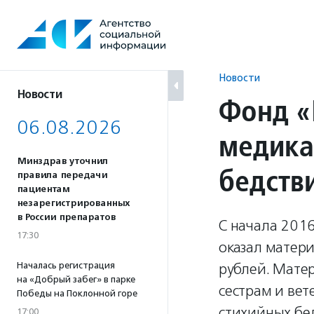
Перейти
к
содержанию
Новости
Новости
Фонд «
06.08.2026
медика
Минздрав уточнил
бедств
правила передачи
пациентам
незарегистрированных
в России препаратов
С начала 201
17:30
оказал матер
Началась регистрация
рублей. Мате
на «Добрый забег» в парке
сестрам и ве
Победы на Поклонной горе
стихийных бе
17:00