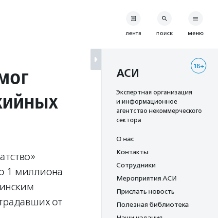
лента
поиск
меню
18+
мог
АСИ
хийных
Экспертная организация
и информационное
агентство некоммерческого
сектора
О нас
Контакты
атство»
Сотрудники
о 1 миллиона
Мероприятия АСИ
цинским
Прислать новость
страдавших от
Полезная библиотека
Наши издания