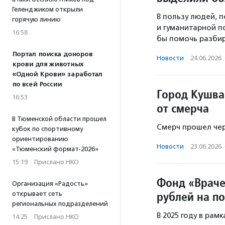
Геленджиком открыли
В пользу людей, 
горячую линию
и гуманитарной п
16:58
бы помочь разбир
Портал поиска доноров
Новости
·
24.06.2026
крови для животных
«Одной Крови» заработал
по всей России
Город Кушва
16:53
от смерча
В Тюменской области прошел
Смерч прошел чер
кубок по спортивному
ориентированию
Новости
·
23.06.2026
«Тюменский формат-2026»
15:19
·
Прислано НКО
Фонд «Враче
Организация «Радость»
рублей на п
открывает сеть
региональных подразделений
В 2025 году в ра
14:25
·
Прислано НКО