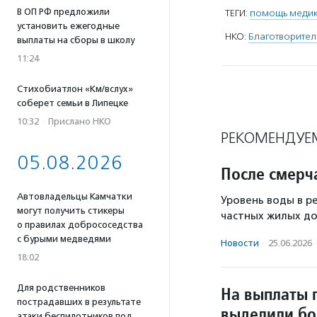
В ОП РФ предложили
ТЕГИ:
помощь медик
установить ежегодные
НКО:
Благотворител
выплаты на сборы в школу
11:24
Стихобиатлон «Км/вслух»
соберет семьи в Липецке
10:32
·
Прислано НКО
РЕКОМЕНДУЕ
05.08.2026
После смерч
Автовладельцы Камчатки
Уровень воды в ре
могут получить стикеры
частных жилых до
о правилах добрососедства
с бурыми медведями
Новости
·
25.06.2026
18:02
Для родственников
На выплаты 
пострадавших в результате
выделили бо
атаки беспилотников под