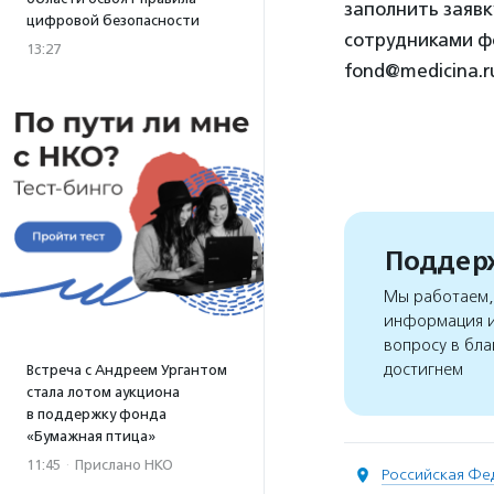
заполнить заявк
цифровой безопасности
сотрудниками фон
13:27
fond@medicina.r
Поддерж
Мы работаем, 
информация и
вопросу в бла
достигнем
Встреча с Андреем Ургантом
стала лотом аукциона
в поддержку фонда
«Бумажная птица»
11:45
·
Прислано НКО
Российская Фе