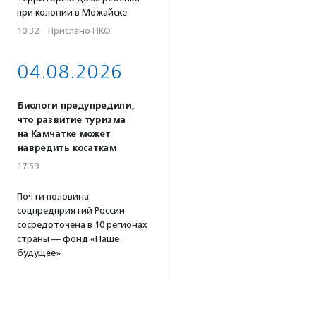
при колонии в Можайске
10:32
·
Прислано НКО
04.08.2026
Биологи предупредили,
что развитие туризма
на Камчатке может
навредить косаткам
17:59
Почти половина
соцпредприятий России
сосредоточена в 10 регионах
страны — фонд «Наше
будущее»
17:46
Принимаются заявки
на конкурс эссе