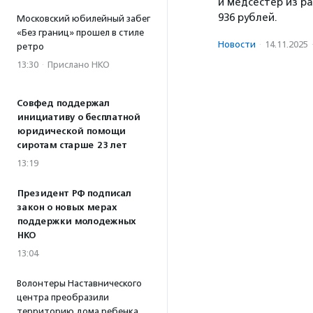
и медсестер из р
936 рублей.
Московский юбилейный забег
«Без границ» прошел в стиле
Новости
·
14.11.2025
ретро
13:30
·
Прислано НКО
Совфед поддержал
инициативу о бесплатной
юридической помощи
сиротам старше 23 лет
13:19
Президент РФ подписал
закон о новых мерах
поддержки молодежных
НКО
13:04
Волонтеры Наставнического
центра преобразили
территорию дома ребенка