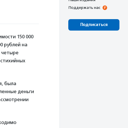
Поддержать нас
Подписаться
имости 150 000
0 рублей на
 четыре
т стихийных
я, была
еленные деньги
ассмотрении
бходимо