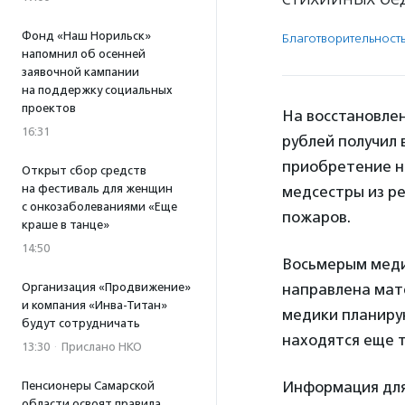
Фонд «Наш Норильск»
Благотвори­тель­ност
напомнил об осенней
заявочной кампании
на поддержку социальных
проектов
На восстановлен
16:31
рублей получил 
приобретение н
Открыт сбор средств
на фестиваль для женщин
медсестры из ре
с онкозаболеваниями «Еще
пожаров.
краше в танце»
14:50
Восьмерым меди
Организация «Продвижение»
направлена мат
и компания «Инва-Титан»
медики планиру
будут сотрудничать
находятся еще т
13:30
·
Прислано НКО
Информация для
Пенсионеры Самарской
области освоят правила