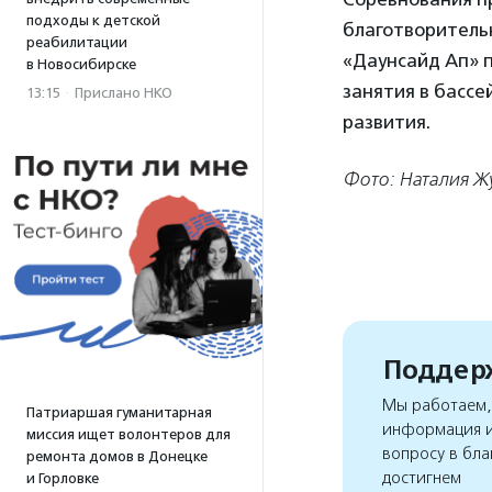
подходы к детской
благотворитель
реабилитации
«Даунсайд Ап» 
в Новосибирске
занятия в бассе
13:15
·
Прислано НКО
развития.
Фото: Наталия Ж
Поддерж
Мы работаем, 
Патриаршая гуманитарная
информация и
миссия ищет волонтеров для
вопросу в бла
ремонта домов в Донецке
достигнем
и Горловке