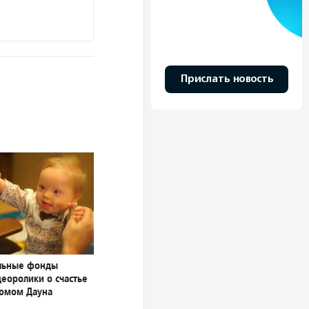
Прислать новость
льные фонды
еоролики о счастье
ромом Дауна