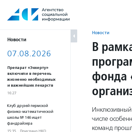
Перейти
к
содержанию
Новости
Новости
В рамк
07.08.2026
програ
Препарат «Энхерту»
фонда 
включили в перечень
жизненно необходимых
органи
и важнейших лекарств
16:27
Клуб друзей пермской
Инклюзивный 
физико-математической
числе особенн
школы № 146 ищет
фандрайзера
команд прошл
15:35
·
Прислано НКО