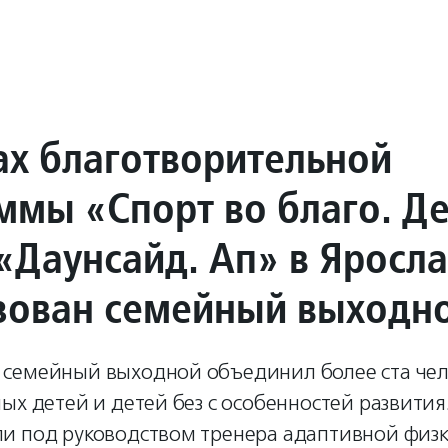
ах благотворительной
ммы «Спорт во благо. Д
«Даунсайд. Ап» в Яросл
зован семейный выходн
семейный выходной объединил более ста чело
ых детей и детей без с особенностей развития
и под руководством тренера адаптивной физ