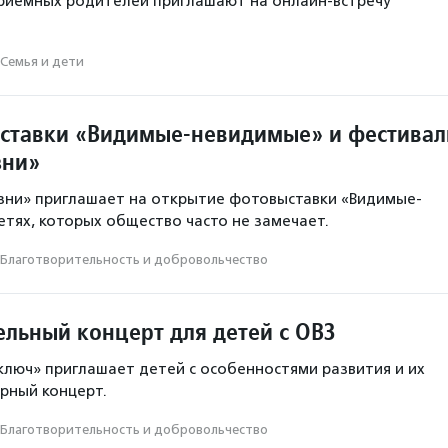
риемных родителей приглашают на онлайн-встречу
Семья и дети
ставки «Видимые-невидимые» и фестивал
зни»
зни» приглашает на открытие фотовыставки «Видимые-
етях, которых общество часто не замечает.
Благотвори­тель­ность и доброволь­чест­во
ельный концерт для детей с ОВЗ
люч» приглашает детей с особенностями развития и их
рный концерт.
Благотвори­тель­ность и доброволь­чест­во