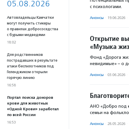
Потенциальных п
05.08.2026
с психологами.
Автовладельцы Камчатки
Анонсы
·
19.06.2026
·
могут получить стикеры
о правилах добрососедства
с бурыми медведями
Открытие вы
18:02
«Музыка жи
Для родственников
Фонд «Дорога жи
пострадавших в результате
невидимые» – о д
атаки беспилотников под
Геленджиком открыли
Анонсы
·
03.06.2026
·
горячую линию
16:58
Благотворит
Портал поиска доноров
крови для животных
АНО «Добро под к
«Одной Крови» заработал
семьи на фолькло
по всей России
16:53
Анонсы
·
28.05.2026
·