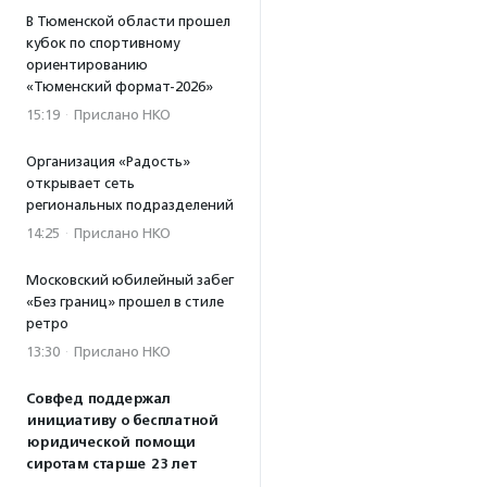
В Тюменской области прошел
кубок по спортивному
ориентированию
«Тюменский формат-2026»
15:19
·
Прислано НКО
Организация «Радость»
открывает сеть
региональных подразделений
14:25
·
Прислано НКО
Московский юбилейный забег
«Без границ» прошел в стиле
ретро
13:30
·
Прислано НКО
Совфед поддержал
инициативу о бесплатной
юридической помощи
сиротам старше 23 лет