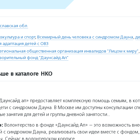
славская обл.
зкультура и спорт
,
Всемирный день человека с синдромом Дауна
,
де
 адаптация детей с ОВЗ
егиональная общественная организация инвалидов "Лицом к миру"
творительный фонд "Даунсайд Ап"
ше в каталоге НКО
аунсайд ап» предоставляет комплексную помощь семьям, в ко
ети с синдромом Дауна. В Москве им доступны консультации с
вые занятия для детей и группы дневной занятости…
о:
Волонтерство в фонде «Даунсайд Ап» — это возможность вне
й с синдромом Дауна, реализовать свои идеи вместе с фондом,
. Сейчас в волонтерском корпусе…