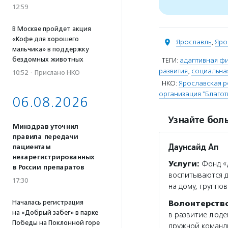
12:59
В Москве пройдет акция
«Кофе для хорошего
Ярославль
,
Яро
мальчика» в поддержку
бездомных животных
ТЕГИ:
адаптивная фи
развития
,
социальная
10:52
·
Прислано НКО
НКО:
Ярославская р
организация "Благо
06.08.2026
Узнайте боль
Минздрав уточнил
правила передачи
Даунсайд Ап
пациентам
незарегистрированных
Услуги:
Фонд «Д
в России препаратов
воспитываются д
17:30
на дому, группо
Началась регистрация
Волонтерств
на «Добрый забег» в парке
в развитие люде
Победы на Поклонной горе
дружной команды