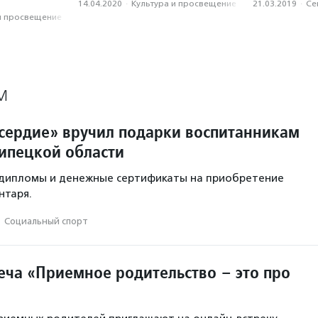
14.04.2020
·
Культура и просвещение
21.03.2019
·
Се
и просвещение
М
ердие» вручил подарки воспитанникам
ипецкой области
л дипломы и денежные сертификаты на приобретение
нтаря.
·
Социальный спорт
еча «Приемное родительство – это про