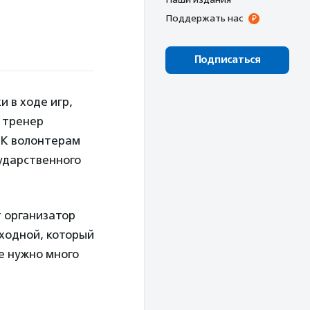
Поддержать нас
Подписаться
 в ходе игр,
 тренер
 К волонтерам
ударственного
т организатор
ыходной, который
не нужно много