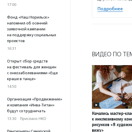
17:00
Подробнее
Фонд «Наш Норильск»
напомнил об осенней
заявочной кампании
на поддержку социальных
проектов
16:31
ВИДЕО ПО ТЕ
Открыт сбор средств
на фестиваль для женщин
с онкозаболеваниями «Еще
краше в танце»
14:50
Организация «Продвижение»
и компания «Инва-Титан»
будут сотрудничать
Начались мастер-кла
к инклюзивному кон
13:30
·
Прислано НКО
рисунков «Я художни
вижу»
Пенсионеры Самарской