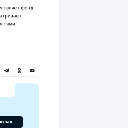
ествляет фонд
матривает
остями
 вклад