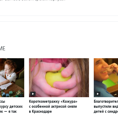
МЕ
ссы
Короткометражку «Кожура»
Благотворите
курсу детских
с особенной актрисой сняли
выпустили вид
к — я так
в Краснодаре
детей с синд