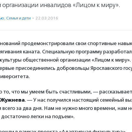
 организации инвалидов «Лицом к миру».
ью
,
Семья и дети
·
22.03.2016
нований продемонстрировали свои спортивные навыки
тягивания каната. Специальную программу разработал
культуры общественной организации «Лицом к миру».
ервые присоединились добровольцы Ярославского гос
ниверситета.
о то, что мы умеем быть счастливыми, — рассказывае
 Жужнева
. — У нас получился настоящий семейный в
 всего за два дня. Нам не нужно много времени, нам 
и достаточно легки на подъем».
рошли в рамках проекта «Адаптивная физкультура»