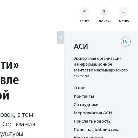
лента
поиск
меню
18+
АСИ
ети»
Экспертная организация
и информационное
агентство некоммерческого
авле
сектора
О нас
ой
Контакты
Сотрудники
Мероприятия АСИ
век, в том
Прислать новость
. Состязания
Полезная библиотека
культуры
Наши издания