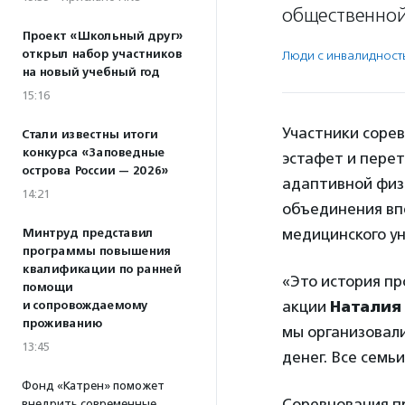
общественной
Проект «Школьный друг»
открыл набор участников
Люди с инвалидност
на новый учебный год
15:16
Участники сорев
Стали известны итоги
конкурса «Заповедные
эстафет и пере
острова России — 2026»
адаптивной физ
14:21
объединения вп
медицинского у
Минтруд представил
программы повышения
квалификации по ранней
«Это история пр
помощи
акции
Наталия
и сопровождаемому
проживанию
мы организовали
13:45
денег. Все семь
Фонд «Катрен» поможет
Соревнования п
внедрить современные