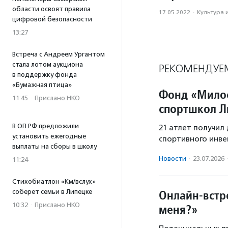
области освоят правила
17.05.2022
·
Культура 
цифровой безопасности
13:27
Встреча с Андреем Ургантом
стала лотом аукциона
РЕКОМЕНДУЕ
в поддержку фонда
«Бумажная птица»
Фонд «Милос
11:45
·
Прислано НКО
спортшкол Л
В ОП РФ предложили
21 атлет получи
установить ежегодные
спортивного инве
выплаты на сборы в школу
Новости
·
23.07.2026
11:24
Стихобиатлон «Км/вслух»
Онлайн-встр
соберет семьи в Липецке
10:32
·
Прислано НКО
меня?»