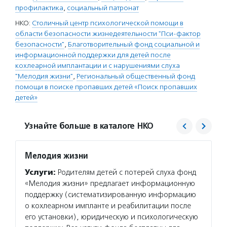
профилактика
,
социальный патронат
НКО:
Столичный центр психологической помощи в
области безопасности жизнедеятельности "Пси-фактор
безопасности"
,
Благотворительный фонд социальной и
информационной поддержки для детей после
кохлеарной имплантации и с нарушениями слуха
"Мелодия жизни"
,
Региональный общественный фонд
помощи в поиске пропавших детей «Поиск пропавших
детей»
Узнайте больше в каталоге НКО
Мелодия жизни
Поиск
Услуги:
Родителям детей с потерей слуха фонд
Услуг
«Мелодия жизни» предлагает информационную
органи
поддержку (систематизированную информацию
с МВД,
о кохлеарном импланте и реабилитации после
работу
его установки), юридическую и психологическую
добров