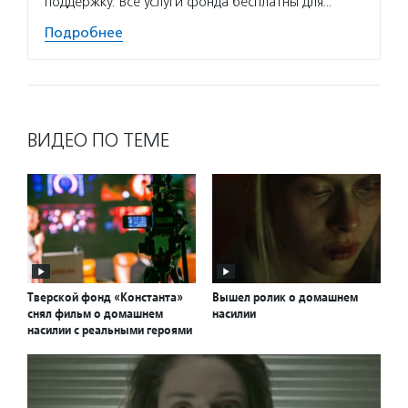
поддержку. Все услуги фонда бесплатны для…
Подро
Подробнее
ВИДЕО ПО ТЕМЕ
Тверской фонд «Константа»
Вышел ролик о домашнем
снял фильм о домашнем
насилии
насилии с реальными героями