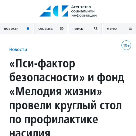
Перейти
к
содержанию
новости
сервисы
поиск
меню
18+
Новости
«Пси-фактор
безопасности» и фонд
«Мелодия жизни»
провели круглый стол
по профилактике
насилия