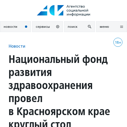
Перейти
к
содержанию
новости
сервисы
поиск
меню
18+
Новости
Национальный фонд
развития
здравоохранения
провел
в Красноярском крае
круглый стол