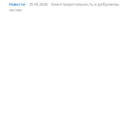
Новости
·
25.06.2026
·
Благотвори­тель­ность и доброволь­
чест­во