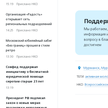
15:19
·
Прислано НКО
Организация «Радость»
открывает сеть
Поддерж
региональных подразделений
Мы работаем, 
14:25
·
Прислано НКО
информация и
вопросу в бла
Московский юбилейный забег
достигнем
«Без границ» прошел в стиле
ретро
13:30
·
Прислано НКО
Совфед поддержал
Мурманск
,
Мур
инициативу о бесплатной
ТЕГИ:
активная мол
юридической помощи
сиротам старше 23 лет
НКО:
Всероссийско
13:19
Президент РФ подписал
закон о новых мерах
поддержки молодежных