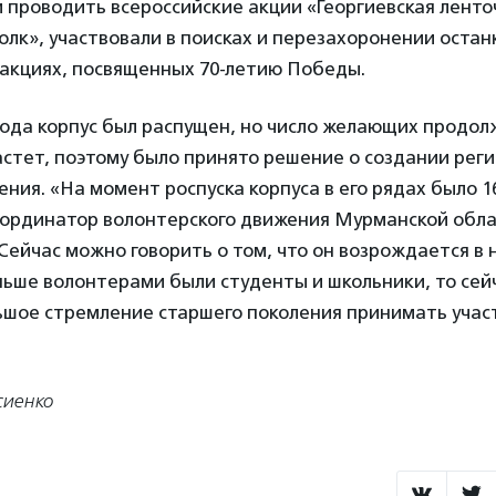
 проводить всероссийские акции «Георгиевская ленто
лк», участвовали в поисках и перезахоронении остан
 акциях, посвященных 70-летию Победы.
года корпус был распущен, но число желающих продол
стет, поэтому было принято решение о создании рег
ния. «На момент роспуска корпуса в его рядах было 1
оординатор волонтерского движения Мурманской обл
 Сейчас можно говорить о том, что он возрождается в 
ньше волонтерами были студенты и школьники, то сей
шое стремление старшего поколения принимать участ
сиенко