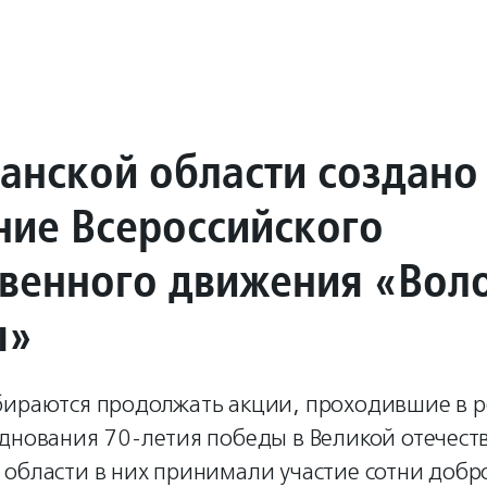
анской области создано
ние Всероссийского
венного движения «Вол
ы»
бираются продолжать акции, проходившие в р
зднования 70-летия победы в Великой отечест
 области в них принимали участие сотни добр