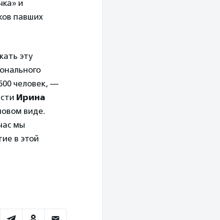
чка» и
ков павших
жать эту
ионального
600 человек, —
асти
Ирина
новом виде.
час мы
ие в этой