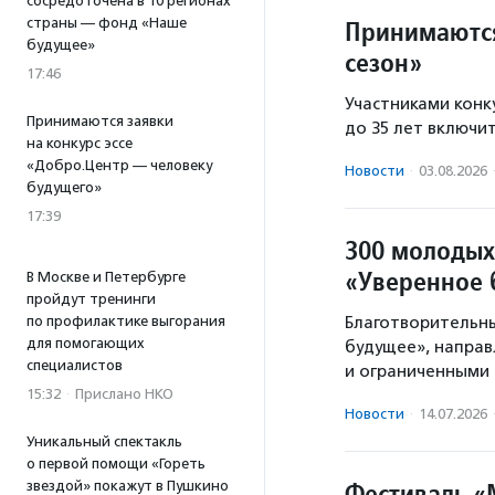
сосредоточена в 10 регионах
страны — фонд «Наше
Принимаются
будущее»
сезон»
17:46
Участниками конку
Принимаются заявки
до 35 лет включи
на конкурс эссе
«Добро.Центр — человеку
Новости
·
03.08.2026
будущего»
17:39
300 молодых
«Уверенное 
В Москве и Петербурге
пройдут тренинги
по профилактике выгорания
Благотворительны
для помогающих
будущее», направ
специалистов
и ограниченными
15:32
·
Прислано НКО
Новости
·
14.07.2026
Уникальный спектакль
о первой помощи «Гореть
Фестиваль «
звездой» покажут в Пушкино