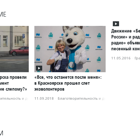
МЕ
Движение «Бе
России» и рад
радио» объя
песенный кон
11.05.2016
·
Гр
рска провели
«Все, что останется после меня»:
мент
в Красноярске прошел слет
ие слепому?»
эковолонтеров
­тель­ность и доброволь­чест­во
11.09.2018
·
Благотвори­тель­ность и доброволь­чест­во
М