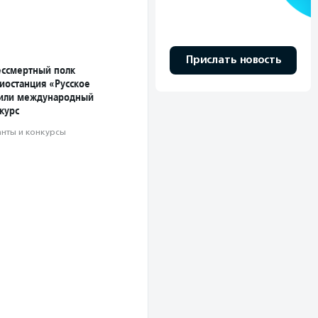
Прислать новость
ссмертный полк
иостанция «Русское
вили международный
курс
анты и конкурсы