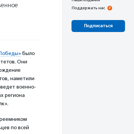
венное
Поддержать нас
Подписаться
 Победы»
было
тетов. Они
вождение
тов, наметили
оведет военно-
ах региона
лк».
преемником
цев по всей