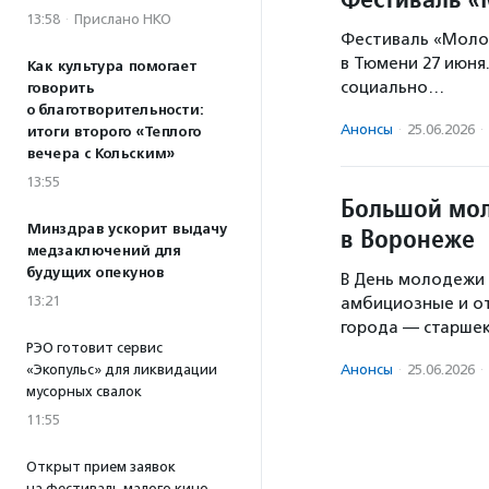
13:58
·
Прислано НКО
Фестиваль «Моло
в Тюмени 27 июня
Как культура помогает
социально…
говорить
о благотворительности:
Анонсы
·
25.06.2026
·
итоги второго «Теплого
вечера с Кольским»
13:55
Большой мол
Минздрав ускорит выдачу
в Воронеже
медзаключений для
будущих опекунов
В День молодежи 
13:21
амбициозные и о
города — старше
РЭО готовит сервис
«Экопульс» для ликвидации
Анонсы
·
25.06.2026
·
мусорных свалок
11:55
Открыт прием заявок
на фестиваль малого кино