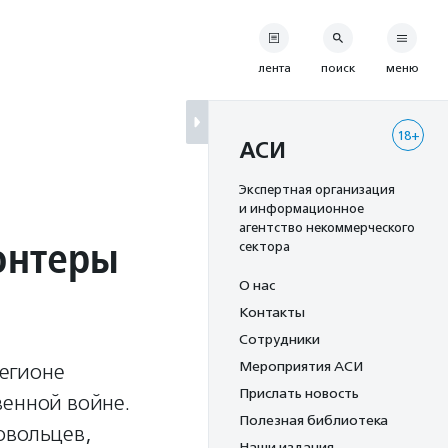
лента
поиск
меню
18+
АСИ
Экспертная организация
и информационное
агентство некоммерческого
онтеры
сектора
О нас
Контакты
Сотрудники
Мероприятия АСИ
егионе
Прислать новость
венной войне.
Полезная библиотека
овольцев,
Наши издания