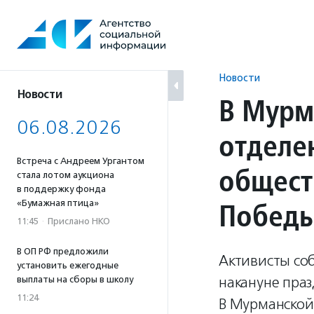
Перейти
к
содержанию
Новости
Новости
В Мурм
06.08.2026
отделе
Встреча с Андреем Ургантом
общест
стала лотом аукциона
в поддержку фонда
Побед
«Бумажная птица»
11:45
·
Прислано НКО
В ОП РФ предложили
Активисты со
установить ежегодные
накануне пра
выплаты на сборы в школу
11:24
В Мурманской