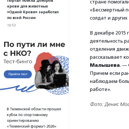
Портал поиска доноров
стране помогали
крови для животных
«Бессмертный по
«Одной Крови» заработал
солдат и других
по всей России
16:53
В декабре 2015 
деятельность ра
отделения движе
рассказывает к
Малышева
. —
Причем если ра
наблюдаем боль
работе».
Фото: Денис Мо
В Тюменской области прошел
кубок по спортивному
ориентированию
«Тюменский формат-2026»