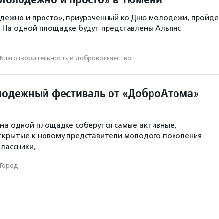
дежно и просто», приуроченный ко Дню молодежи, пройде
. На одной площадке будут представлены Альянс
Благотвори­тель­ность и доброволь­чест­во
одежный фестиваль от «ДоброАтома»
на одной площадке соберутся самые активные,
ткрытые к новому представители молодого поколения
классники,…
Город