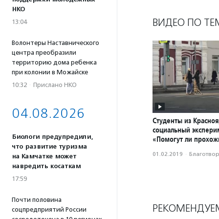
НКО
ВИДЕО ПО ТЕ
13:04
Волонтеры Наставнического
центра преобразили
территорию дома ребенка
при колонии в Можайске
10:32
·
Прислано НКО
04.08.2026
Студенты из Красноя
социальный экспери
Биологи предупредили,
«Помогут ли прохож
что развитие туризма
01.02.2019
·
Благотвори
на Камчатке может
навредить косаткам
17:59
Почти половина
РЕКОМЕНДУЕ
соцпредприятий России