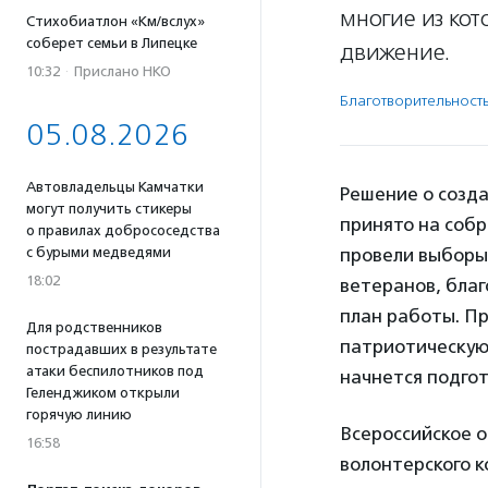
многие из ко
Стихобиатлон «Км/вслух»
соберет семьи в Липецке
движение.
10:32
·
Прислано НКО
Благотвори­тель­ност
05.08.2026
Автовладельцы Камчатки
Решение о созд
могут получить стикеры
принято на соб
о правилах добрососедства
с бурыми медведями
провели выборы
18:02
ветеранов, благ
план работы. Пр
Для родственников
патриотическую 
пострадавших в результате
атаки беспилотников под
начнется подгот
Геленджиком открыли
горячую линию
Всероссийское 
16:58
волонтерского к