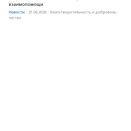
взаимопомощи.
Новости
·
25.06.2026
·
Благотвори­тель­ность и доброволь­
чест­во