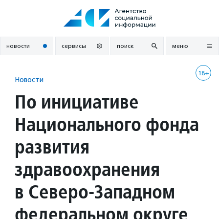
Перейти
к
содержанию
новости
сервисы
поиск
меню
18+
Новости
По инициативе
Национального фонда
развития
здравоохранения
в Северо-Западном
федеральном округе