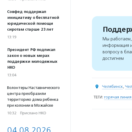
Совфед поддержал
инициативу о бесплатной
юридической помощи
Поддерж
сиротам старше 23 лет
13:19
Мы работаем, 
информация и
Президент РФ подписал
вопросу в бла
закон о новых мерах
достигнем
поддержки молодежных
НКО
13:04
Челябинск
,
Чел
Волонтеры Наставнического
центра преобразили
ТЕГИ:
горячая лини
территорию дома ребенка
при колонии в Можайске
10:32
·
Прислано НКО
04.08.2026