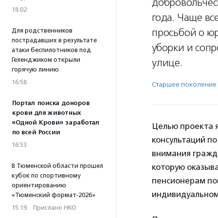
добровольчес
18:02
года. Чаще вс
просьбой о ю
Для родственников
пострадавших в результате
уборки и соп
атаки беспилотников под
Геленджиком открыли
улице.
горячую линию
16:58
Старшее поколение
Портал поиска доноров
крови для животных
«Одной Крови» заработал
Целью проекта 
по всей России
консультаций п
16:53
внимания гражда
В Тюменской области прошел
которую оказыв
кубок по спортивному
пенсионерам по
ориентированию
индивидуальном
«Тюменский формат-2026»
15:19
·
Прислано НКО