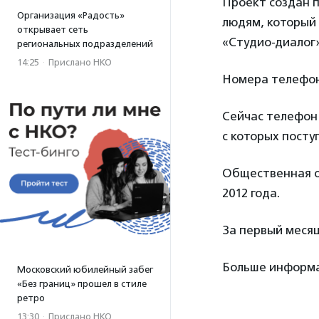
Проект создан 
Организация «Радость»
людям, который
открывает сеть
«Студио-диалог»
региональных подразделений
14:25
·
Прислано НКО
Номера телефона 
Сейчас телефон 
с которых посту
Общественная о
2012 года.
За первый месяц
Больше информа
Московский юбилейный забег
«Без границ» прошел в стиле
ретро
13:30
·
Прислано НКО