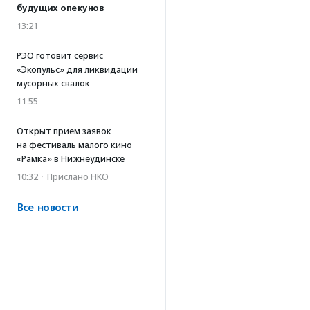
будущих опекунов
13:21
РЭО готовит сервис
«Экопульс» для ликвидации
мусорных свалок
11:55
Открыт прием заявок
на фестиваль малого кино
«Рамка» в Нижнеудинске
10:32
·
Прислано НКО
Все новости