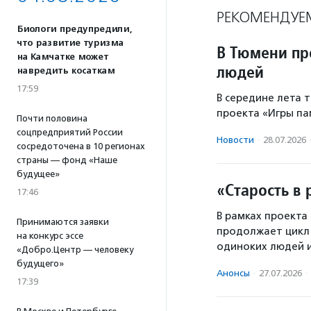
РЕКОМЕНДУЕ
Биологи предупредили,
что развитие туризма
В Тюмени пр
на Камчатке может
людей
навредить косаткам
17:59
В середине лета 
проекта «Игры па
Почти половина
соцпредприятий России
Новости
·
28.07.2026
сосредоточена в 10 регионах
страны — фонд «Наше
будущее»
«Старость в 
17:46
В рамках проекта
Принимаются заявки
продолжает цикл 
на конкурс эссе
одиноких людей и
«Добро.Центр — человеку
будущего»
Анонсы
·
27.07.2026
·
17:39