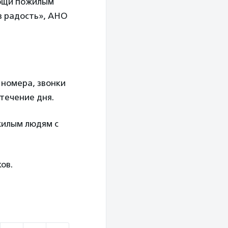
мощи пожилым
в радость», АНО
а номера, звонки
 течение дня.
жилым людям с
ов.