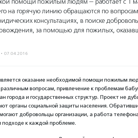
кой помощи пожилым людям — работает с 1 м
его на горячую линию обращаются по вопросам
ридических консультациях, в поиске добровол
ровождения, за помощью для пожилых, оказав
·
07.04.2016
является оказание необходимой помощи пожилым лю
о различным вопросам, привлечение к проблемам баб
н города и государственных структур. Проект не ду
ают органы социальной защиты населения. Обративш
могают добровольцы организации, а работа телефона
 подходе к каждой проблеме.