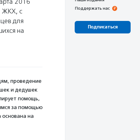
арта 2016
Поддержать нас
 ЖКХ, с
ьцев для
Подписаться
шихся на
дям, проведение
ушек и дедушек
блирует помощь,
имся за помощью
 основана на