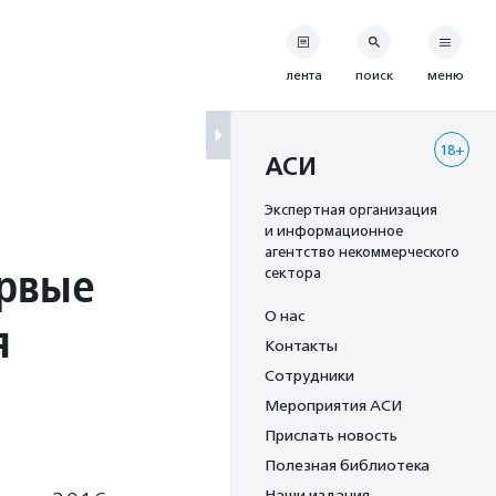
лента
поиск
меню
18+
АСИ
Экспертная организация
и информационное
агентство некоммерческого
ервые
сектора
О нас
я
Контакты
Сотрудники
Мероприятия АСИ
Прислать новость
Полезная библиотека
Наши издания