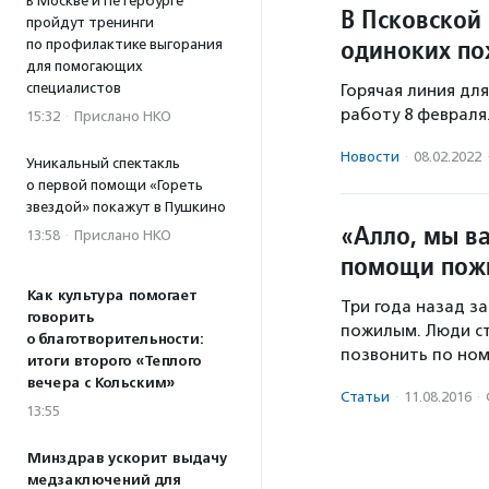
В Москве и Петербурге
В Псковской 
пройдут тренинги
одиноких п
по профилактике выгорания
для помогающих
специалистов
Горячая линия дл
работу 8 февраля
15:32
·
Прислано НКО
Новости
·
08.02.2022
Уникальный спектакль
о первой помощи «Гореть
звездой» покажут в Пушкино
«Алло, мы ва
13:58
·
Прислано НКО
помощи пож
Как культура помогает
Три года назад з
говорить
пожилым. Люди ст
о благотворительности:
позвонить по ном
итоги второго «Теплого
вечера с Кольским»
Статьи
·
11.08.2016
·
13:55
Минздрав ускорит выдачу
медзаключений для