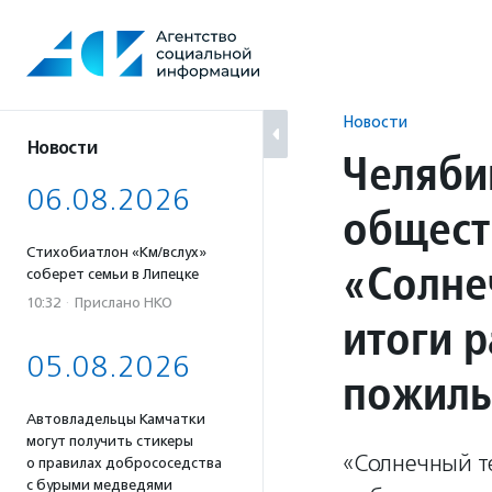
Перейти
к
содержанию
Новости
Новости
Челяби
06.08.2026
общест
Стихобиатлон «Км/вслух»
«Солне
соберет семьи в Липецке
10:32
·
Прислано НКО
итоги 
05.08.2026
пожил
Автовладельцы Камчатки
могут получить стикеры
«Солнечный т
о правилах добрососедства
с бурыми медведями